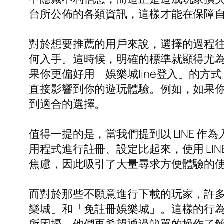
台所公佈的各類資訊，這樣才能在保障
對於想要推薦的用戶來說，選擇的過程往
何入手。這時候，明確的標準就顯得尤
果你更偏好用「娛樂城line登入」的
直接影響到你的遊玩體驗。例如，如果你
到適合的選擇。
值得一提的是，當我們提到以 LINE
用程式進行註冊、設定比起來，使用 L
焦慮，因此吸引了大量尋求方便體驗的使
而對於那些不願意進行下載的玩家，許
樂城」和「免註冊娛樂城」。這樣的行