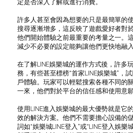
定是否深入了解或進行消費。
許多人甚至會因為想要的只是最簡單的
搜尋逐漸增多，這反映了遊戲愛好者對
他們開始體驗之前最重要的考量之一。
減少不必要的設定能夠讓他們更快地融
在了解LINE娛樂城的運作方式後，許
務，有些甚至標榜“首家LINE娛樂城
戶體驗。玩家可以輕鬆搜索各種不同的關鍵詞
一來，他們對於平台的信任感和使用意
使用LINE進入娛樂城的最大優勢就是它
效的解決方案。他們不需要擔心設備的
詞如“娛樂城LINE登入”或“LINE