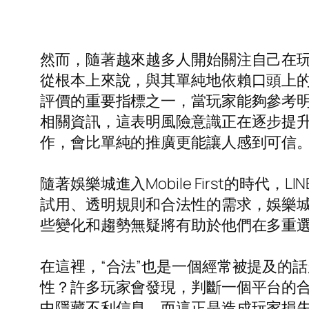
然而，隨著越來越多人開始關注自己在玩
從根本上來說，與其單純地依賴口頭上
評價的重要指標之一，當玩家能夠參考明
相關資訊，這表明風險意識正在逐步提升
作，會比單純的推廣更能讓人感到可信
隨著娛樂城進入Mobile First的
試用、透明規則和合法性的需求，娛樂
些變化和趨勢無疑將有助於他們在多重
在這裡，“合法”也是一個經常被提及的話
性？許多玩家會發現，判斷一個平台的
中隱藏不利信息，而這正是造成玩家損