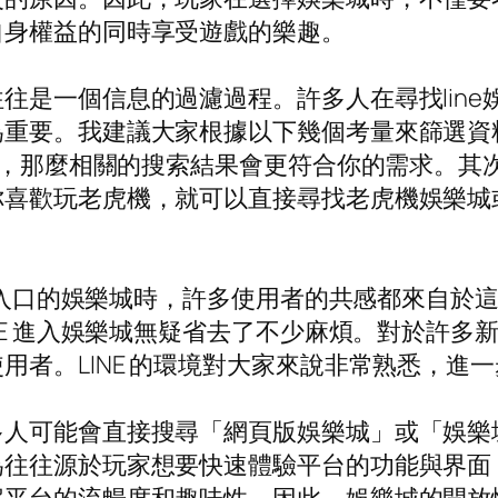
自身權益的同時享受遊戲的樂趣。
往是一個信息的過濾過程。許多人在尋找lin
為重要。我建議大家根據以下幾個考量來篩選資
方式，那麼相關的搜索結果會更符合你的需求。
喜歡玩老虎機，就可以直接尋找老虎機娛樂城或
 作為入口的娛樂城時，許多使用者的共感都來自
INE 進入娛樂城無疑省去了不少麻煩。對於許
用者。LINE 的環境對大家來說非常熟悉，進
多人可能會直接搜尋「網頁版娛樂城」或「娛樂
為往往源於玩家想要快速體驗平台的功能與界面