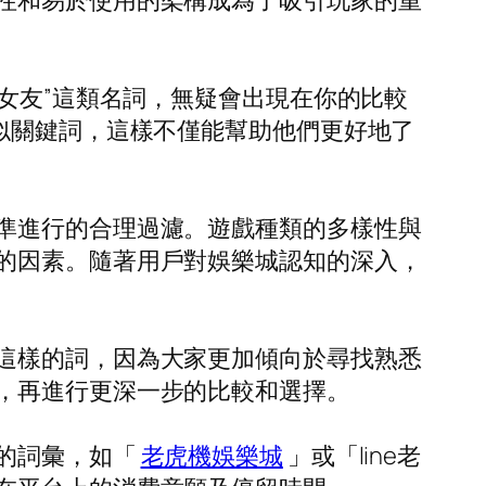
性和易於使用的架構成為了吸引玩家的重
女友”這類名詞，無疑會出現在你的比較
似關鍵詞，這樣不僅能幫助他們更好地了
準進行的合理過濾。遊戲種類的多樣性與
的因素。隨著用戶對娛樂城認知的深入，
這樣的詞，因為大家更加傾向於尋找熟悉
，再進行更深一步的比較和選擇。
的詞彙，如「
老虎機娛樂城
」或「line老