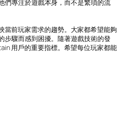
他們專注於遊戲本身，而不是繁瑣的流
是反映當前玩家需求的趨勢。大家都希望能夠
的步驟而感到困擾。隨著遊戲技術的發
ain 用戶的重要指標。希望每位玩家都能