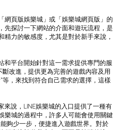
「網頁版娛樂城」或「娛樂城網頁版」的
，先探討一下網站的介面和遊玩流程，是
和精力的敏感度，尤其是對於新手來說，
網站和平台開始針對這一需求提供專門的服
城不斷改進，提供更為完善的遊戲內容及用
最新”等，來找到符合自己需求的選擇，這樣
來說，LINE娛樂城的入口提供了一種有
娛樂城的過程中，許多人可能會使用關鍵
：希望能夠少一步，便捷進入遊戲世界。對於