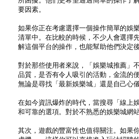
所困擾。他們更希望通過簡單的操作了
要因素。
如果你正在考慮選擇一個操作簡單的娛樂
清單中。在比較的時候，不少人會選擇先
解這個平台的操作，也能幫助他們決定
對於那些使用者來說，「娛樂城推薦」
品質，是否有令人吸引的活動，金流的
無論是尋找「最新娛樂城」還是自己心
在如今資訊爆炸的時代，當搜尋「線上
和可靠的選項。對於不熟悉的娛樂城網
其次，遊戲的豐富性也值得關注。如果