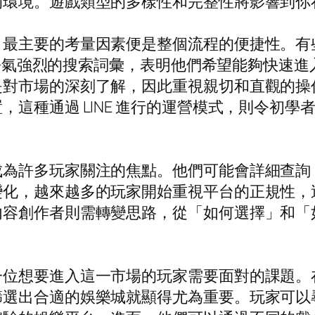
的環境。遊戲類型的多樣性和完整性將影響到你
，最主要的考量因素便是整個流程的便捷性。有
這類語氣強烈的搜索詞彙，表明他們希望能夠快速
是對市場的深刻了解，因此重視親切和直觀的操
，這種通過 LINE 進行的運營模式，則令初
成為許多玩家關注的焦點。他們可能會詳細查詢
化，越來越多的玩家開始重視平台的正規性，這
內容創作者則需轉變思路，從「如何選擇」和「
一位想要進入這一市場的玩家需要面對的課題。
篩選出合適的娛樂城就顯得尤為重要。玩家可以