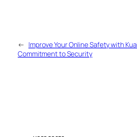
←
Improve Your Online Safety with Kuai
Commitment to Security