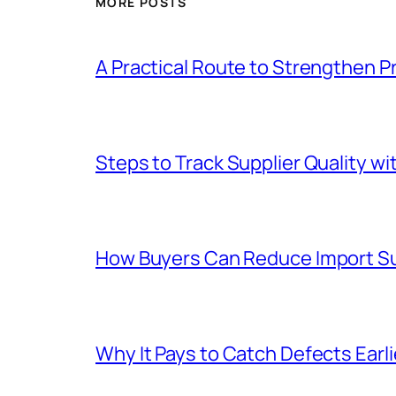
MORE POSTS
A Practical Route to Strengthen 
Steps to Track Supplier Quality wi
How Buyers Can Reduce Import Su
Why It Pays to Catch Defects Earl