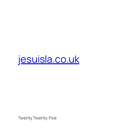
jesuisla.co.uk
Twenty Twenty-Five