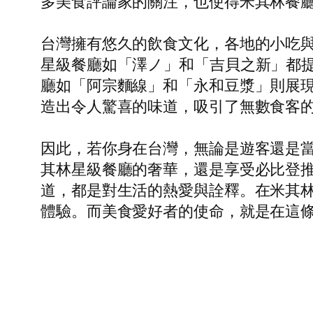
多美食評論家的關注，也使得米其林餐
台灣擁有悠久的飲食文化，各地的小吃
星級餐廳如「澤ノ」和「吉貝之新」都
廳如「阿宗麵線」和「永和豆漿」則展
造出令人驚喜的味道，吸引了無數食客
因此，若你身在台灣，無論是遊客還是
其林星級餐廳的奢華，還是享受必比登
道，都是對生活的熱愛與詮釋。在米其
體驗。而美食愛好者的使命，就是在這條