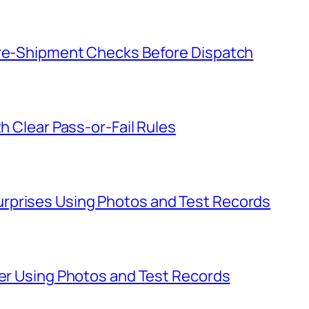
Pre-Shipment Checks Before Dispatch
th Clear Pass-or-Fail Rules
rprises Using Photos and Test Records
ier Using Photos and Test Records