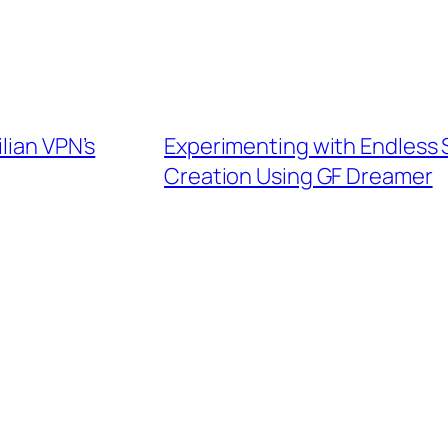
lian VPN’s
Experimenting with Endless S
Creation Using GF Dreamer