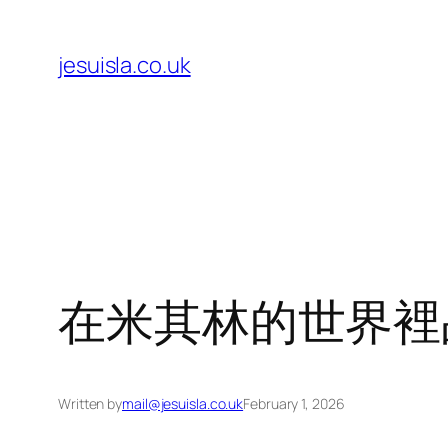
Skip
to
jesuisla.co.uk
content
在米其林的世界裡
Written by
mail@jesuisla.co.uk
February 1, 2026