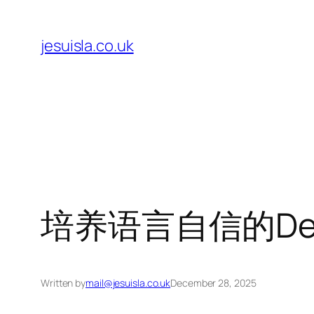
Skip
to
jesuisla.co.uk
content
培养语言自信的De
Written by
mail@jesuisla.co.uk
December 28, 2025