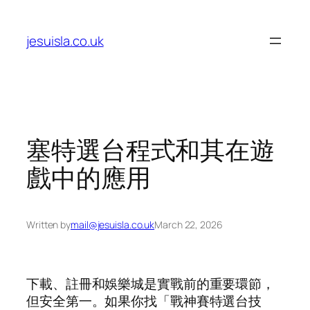
Skip
to
jesuisla.co.uk
content
塞特選台程式和其在遊
戲中的應用
Written by
mail@jesuisla.co.uk
March 22, 2026
下載、註冊和娛樂城是實戰前的重要環節，
但安全第一。如果你找「戰神賽特選台技