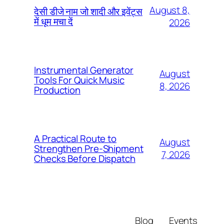
August 8,
देसी डीजे नाम जो शादी और इवेंट्स
में धूम मचा दें
2026
Instrumental Generator
August
Tools For Quick Music
8, 2026
Production
A Practical Route to
August
Strengthen Pre-Shipment
7, 2026
Checks Before Dispatch
Blog
Events