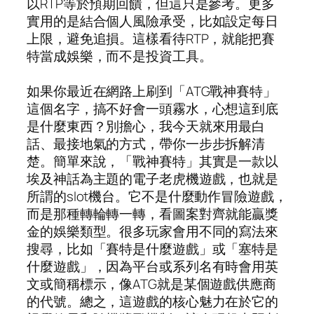
以RTP等於預期回饋，但這只是參考。更多
實用的是結合個人風險承受，比如設定每日
上限，避免追損。這樣看待RTP，就能把賽
特當成娛樂，而不是投資工具。
如果你最近在網路上刷到「ATG戰神賽特」
這個名字，搞不好會一頭霧水，心想這到底
是什麼東西？別擔心，我今天就來用最白
話、最接地氣的方式，帶你一步步拆解清
楚。簡單來說，「戰神賽特」其實是一款以
埃及神話為主題的電子老虎機遊戲，也就是
所謂的slot機台。它不是什麼動作冒險遊戲，
而是那種轉輪轉一轉，看圖案對齊就能贏獎
金的娛樂類型。很多玩家會用不同的寫法來
搜尋，比如「賽特是什麼遊戲」或「塞特是
什麼遊戲」，因為平台或系列名有時會用英
文或簡稱標示，像ATG就是某個遊戲供應商
的代號。總之，這遊戲的核心魅力在於它的