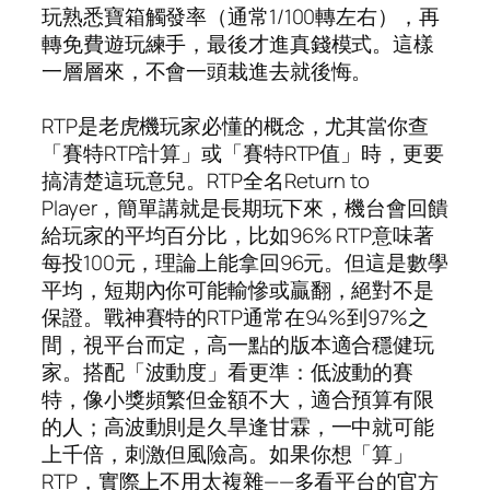
玩熟悉寶箱觸發率（通常1/100轉左右），再
轉免費遊玩練手，最後才進真錢模式。這樣
一層層來，不會一頭栽進去就後悔。
RTP是老虎機玩家必懂的概念，尤其當你查
「賽特RTP計算」或「賽特RTP值」時，更要
搞清楚這玩意兒。RTP全名Return to
Player，簡單講就是長期玩下來，機台會回饋
給玩家的平均百分比，比如96% RTP意味著
每投100元，理論上能拿回96元。但這是數學
平均，短期內你可能輸慘或贏翻，絕對不是
保證。戰神賽特的RTP通常在94%到97%之
間，視平台而定，高一點的版本適合穩健玩
家。搭配「波動度」看更準：低波動的賽
特，像小獎頻繁但金額不大，適合預算有限
的人；高波動則是久旱逢甘霖，一中就可能
上千倍，刺激但風險高。如果你想「算」
RTP，實際上不用太複雜——多看平台的官方