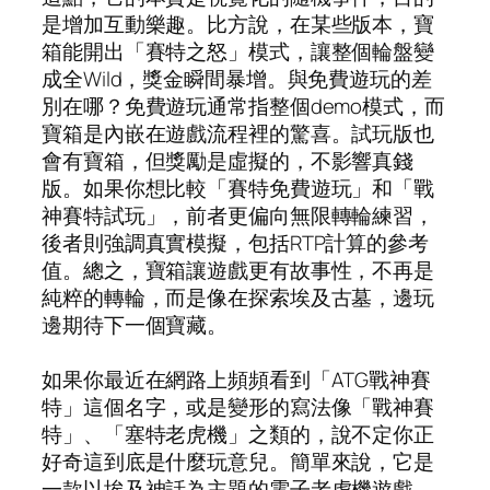
是增加互動樂趣。比方說，在某些版本，寶
箱能開出「賽特之怒」模式，讓整個輪盤變
成全Wild，獎金瞬間暴增。與免費遊玩的差
別在哪？免費遊玩通常指整個demo模式，而
寶箱是內嵌在遊戲流程裡的驚喜。試玩版也
會有寶箱，但獎勵是虛擬的，不影響真錢
版。如果你想比較「賽特免費遊玩」和「戰
神賽特試玩」，前者更偏向無限轉輪練習，
後者則強調真實模擬，包括RTP計算的參考
值。總之，寶箱讓遊戲更有故事性，不再是
純粹的轉輪，而是像在探索埃及古墓，邊玩
邊期待下一個寶藏。
如果你最近在網路上頻頻看到「ATG戰神賽
特」這個名字，或是變形的寫法像「戰神賽
特」、「塞特老虎機」之類的，說不定你正
好奇這到底是什麼玩意兒。簡單來說，它是
一款以埃及神話為主題的電子老虎機遊戲，