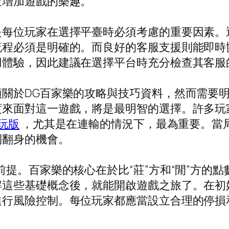
並增加遊戲的樂趣。
是每位玩家在選擇平臺時必須考慮的重要因素。
流程必須是明確的。而良好的客服支援則能即時
用體驗，因此建議在選擇平台時充分檢查其客服
關於DG百家樂的攻略與技巧資料，然而需要
度來面對這一遊戲，將是最明智的選擇。許多玩
玩版
，尤其是在連輸的情況下，最為重要。當
到翻身的機會。
前提。百家樂的核心在於比“莊”方和“閒”方的
解這些基礎概念後，就能開啟遊戲之旅了。在初
進行風險控制。每位玩家都應當設立合理的停損