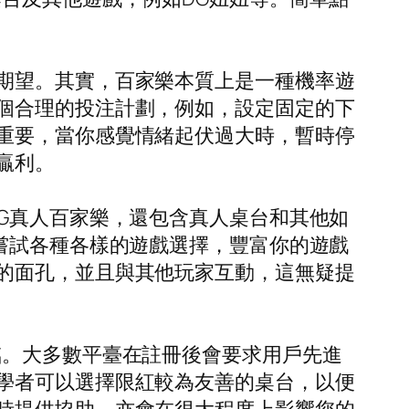
期望。其實，百家樂本質上是一種機率遊
個合理的投注計劃，例如，設定固定的下
重要，當你感覺情緒起伏過大時，暫時停
贏利。
G真人百家樂，還包含真人桌台和其他如
嘗試各種各樣的遊戲選擇，豐富你的遊戲
的面孔，並且與其他玩家互動，這無疑提
臨。大多數平臺在註冊後會要求用戶先進
學者可以選擇限紅較為友善的桌台，以便