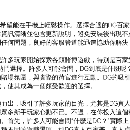
希望能在手機上輕鬆操作。選擇合適的DG百家樂
本資訊清晰並包含更新說明，避免安裝後出現不
到任何問題，良好的客服管道能迅速協助你解決
許多玩家開始探索各類賭博遊戲，特別是百家
熱門選擇。許多人可能會問，DG到底是什麼呢
賭場氛圍，與實際的荷官進行互動。DG的吸
戲，使其成為一個頗受歡迎的選擇。
而出，吸引了許多玩家的目光，尤其是DG真
眾多新手玩家心動不已。不過，在你投入這個
。首先，許多人可能會問“什麼是DG？”實際上
種不同的遊戲選項，如DG真人百家樂、真人桌