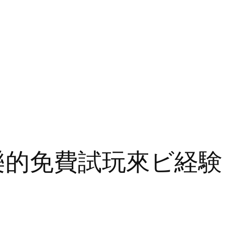
樂的免費試玩來ビ経験