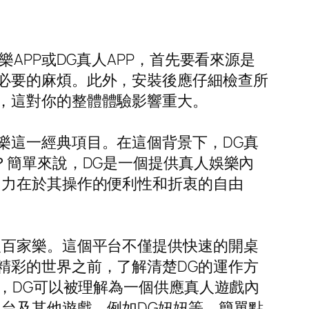
APP或DG真人APP，首先要看來源是
必要的麻煩。此外，安裝後應仔細檢查所
，這對你的整體體驗影響重大。
樂這一經典項目。在這個背景下，DG真
？簡單來說，DG是一個提供真人娛樂內
引力在於其操作的便利性和折衷的自由
人百家樂。這個平台不僅提供快速的開桌
精彩的世界之前，了解清楚DG的運作方
，DG可以被理解為一個供應真人遊戲內
台及其他遊戲，例如DG妞妞等。簡單點