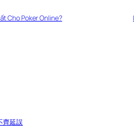
ất Cho Poker Online?
不齊延誤