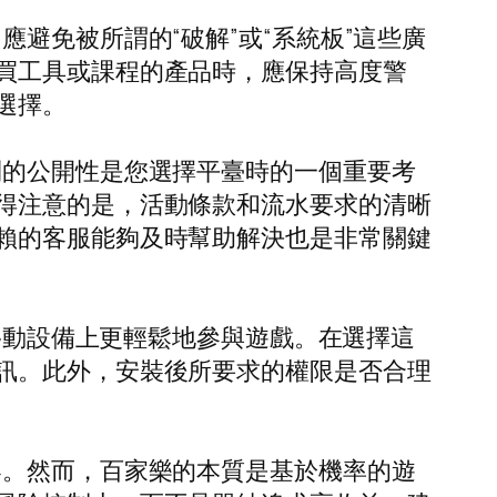
避免被所謂的“破解”或“系統板”這些廣
買工具或課程的產品時，應保持高度警
選擇。
則的公開性是您選擇平臺時的一個重要考
得注意的是，活動條款和流水要求的清晰
賴的客服能夠及時幫助解決也是非常關鍵
在移動設備上更輕鬆地參與遊戲。在選擇這
訊。此外，安裝後所要求的權限是否合理
容。然而，百家樂的本質是基於機率的遊