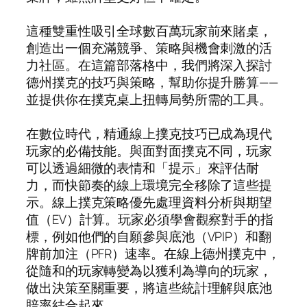
這種雙重性吸引全球數百萬玩家前來賭桌，
創造出一個充滿競爭、策略與機會刺激的活
力社區。在這篇部落格中，我們將深入探討
德州撲克的技巧與策略，幫助你提升勝算——
並提供你在撲克桌上扭轉局勢所需的工具。
在數位時代，精通線上撲克技巧已成為現代
玩家的必備技能。與面對面撲克不同，玩家
可以透過細微的表情和「提示」來評估耐
力，而快節奏的線上環境完全移除了這些提
示。線上撲克策略優先處理資料分析與期望
值（EV）計算。玩家必須學會觀察對手的指
標，例如他們的自願參與底池（VPIP）和翻
牌前加注（PFR）速率。在線上德州撲克中，
從隨和的玩家轉變為以獲利為導向的玩家，
做出決策至關重要，將這些統計理解與底池
賠率結合起來。