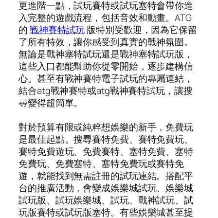
更進階一點，試玩賽特或試玩塞特會帶你進
入完整的遊戲流程，包括音效和動畫。ATG
的
戰神賽特試玩
版特別受歡迎，因為它保留
了所有特效，讓你感受到真實的戰神氛圍。
無論是戰神塞特試玩還是戰神塞特試玩版，
這些入口都能幫助你從零開始，逐步建構信
心。甚至有戰神賽特電子試玩的專屬連結，
結合atg戰神賽特或atg戰神賽特試玩，讓搜
尋變得超簡單。
對於預算有限或純粹想娛樂的新手，免費玩
是最佳起點。搜尋賽特免費、賽特免費玩、
賽特免費遊玩、免費賽特、塞特免費、塞特
免費玩、免費塞特、塞特免費玩或賽特免
遊，就能找到無需註冊的試玩連結。搭配平
台的推廣活動，會變成娛樂城試玩、娛樂城
試玩版、試玩娛樂城、試玩、戰神試玩、試
玩版賽特或試玩版塞特。有些娛樂城甚至提