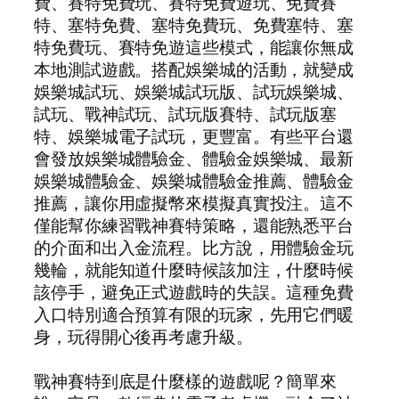
費、賽特免費玩、賽特免費遊玩、免費賽
特、塞特免費、塞特免費玩、免費塞特、塞
特免費玩、賽特免遊這些模式，能讓你無成
本地測試遊戲。搭配娛樂城的活動，就變成
娛樂城試玩、娛樂城試玩版、試玩娛樂城、
試玩、戰神試玩、試玩版賽特、試玩版塞
特、娛樂城電子試玩，更豐富。有些平台還
會發放娛樂城體驗金、體驗金娛樂城、最新
娛樂城體驗金、娛樂城體驗金推薦、體驗金
推薦，讓你用虛擬幣來模擬真實投注。這不
僅能幫你練習戰神賽特策略，還能熟悉平台
的介面和出入金流程。比方說，用體驗金玩
幾輪，就能知道什麼時候該加注，什麼時候
該停手，避免正式遊戲時的失誤。這種免費
入口特別適合預算有限的玩家，先用它們暖
身，玩得開心後再考慮升級。
戰神賽特到底是什麼樣的遊戲呢？簡單來