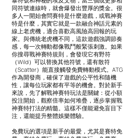
暴符號和神秘的埃及文物，當三個或更多相
同符號連線時，就會爆發出豐厚的獎金。很
多人一開始會問賽特是什麼遊戲，或戰神賽
特是什麼，其實它就是一款融合神話元素的
線上老虎機，適合喜歡高風險高回報的玩
家。與傳統老虎機不同，這款遊戲強調節奏
感，每一次轉動都像戰鬥般緊張刺激。如果
你搜尋戰神賽特規則，會發現它有野符
（Wild）可以替換其他符號，還有散符
（Scatter）能直接觸發免費轉動模式。ATG
作為開發商，確保了遊戲的公平性和隨機
性，讓每位玩家都有平等的機會。對於新手
來說，先了解戰神賽特玩法是關鍵：從小額
投注開始，觀察倍率如何堆疊，逐步掌握戰
神賽特打法的精髓。這樣不僅能避免盲目下
注，還能提升整體娛樂體驗。
免費玩的選項是新手的最愛，尤其是賽特免