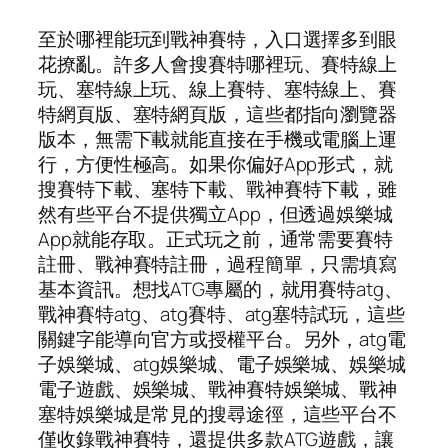
至於哪裡能玩到戰神賽特，入口選擇多到眼
花撩亂。許多人會搜賽特哪裡玩、賽特線上
玩、塞特線上玩、線上賽特、塞特線上、賽
特網頁版、塞特網頁版，這些都指向瀏覽器
版本，無需下載就能直接在手機或電腦上運
行，方便性極高。如果你偏好App形式，就
搜賽特下載、塞特下載、戰神賽特下載，雖
然有些平台不提供獨立App，但透過娛樂城
App就能存取。正式玩之前，通常需要賽特
註冊、戰神賽特註冊，過程簡單，只需填寫
基本資訊。想找ATG專屬的，就用賽特atg、
戰神賽特atg、atg賽特、atg塞特試玩，這些
關鍵字能導向官方或授權平台。另外，atg電
子娛樂城、atg娛樂城、電子娛樂城、娛樂城
電子遊戲、娛樂城、戰神賽特娛樂城、戰神
塞特娛樂城是常見的搜尋途徑，這些平台不
僅收錄戰神賽特，還提供多款ATG遊戲，讓