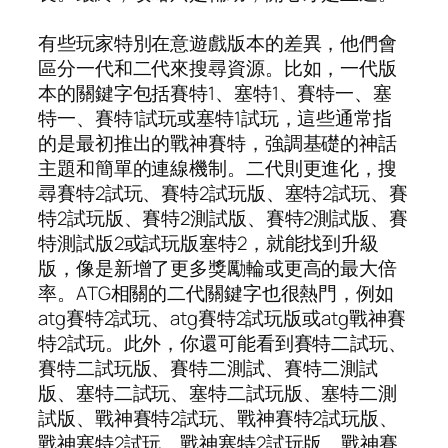
有些玩家特別在意遊戲版本的差異，他們會
區分一代和二代來搜尋資源。比如，一代版
本的關鍵字包括賽特1、塞特1、賽特一、塞
特一、賽特1試玩或塞特1試玩，這些通常指
的是最初推出的戰神賽特，強調基礎的神話
主題和簡單的連線機制。二代則更進化，搜
尋賽特2試玩、賽特2試玩版、塞特2試玩、賽
特2試玩版、賽特2測試版、賽特2測試版、賽
特測試版2或試玩版塞特2，就能找到升級
版，像是新增了更多獎勵輪或更高的最大倍
率。ATG相關的二代關鍵字也很熱門，例如
atg賽特2試玩、atg賽特2試玩版或atg戰神賽
特2試玩。此外，你還可能看到賽特二試玩、
賽特二試玩版、賽特二測試、賽特二測試
版、塞特二試玩、塞特二試玩版、塞特二測
試版、戰神賽特2試玩、戰神賽特2試玩版、
戰神塞特2試玩、戰神塞特2試玩版、戰神賽