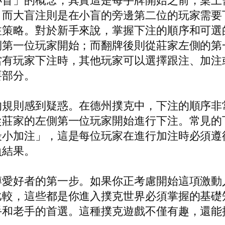
小盲」的概念，其實這是每手牌開始之前，桌上
，而大盲注則是在小盲的旁邊第二位的玩家需要
注策略。對於新手來說，掌握下注的順序和可選
側第一位玩家開始；而翻牌後則從莊家左側的第
當有玩家下注時，其他玩家可以選擇跟注、加注
要部分。
的規則感到疑惑。在德州撲克中，下注的順序非
從莊家的左側第一位玩家開始進行下注。常見的
最小加注」，這是每位玩家在進行加注時必須遵
負結果。
博愛好者的第一步。如果你正考慮開始這項激動
比較，這些都是你進入撲克世界必須掌握的基礎
手和老手的首選。這種撲克遊戲不僅有趣，還能