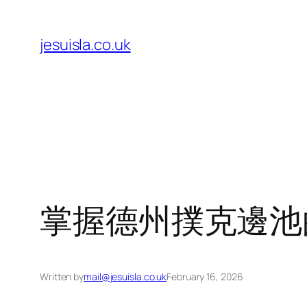
Skip
to
jesuisla.co.uk
content
掌握德州撲克邊池
Written by
mail@jesuisla.co.uk
February 16, 2026