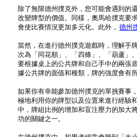
除了無限德州撲克外，您可能會遇到的
改變牌型的價值。同樣，奧馬哈撲克要
會使比賽情況更加多元化。此外，
德州
當然，在進行德州撲克遊戲時，理解手
次為「同花順」、「四條」、「葫蘆」
要根據桌上的公共牌和自己手中的兩張底
據公共牌的面值和種類，牌的強度會有
如果你有幸能參加德州撲克的單挑賽事
極地利用你的牌型以及位置來進行經驗
中，牌組比例的增加和盲注壓力的加大
功的關鍵之一。