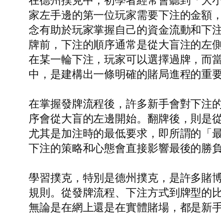
在德州撲克中，初學者經常會聽到「大
家左手邊的第一位玩家需要下注的金額
念有助於玩家掌握自己的資金流動和下
牌前，下注的順序通常是從大盲注的左
在某一輪下注，玩家可以選擇過牌，而
中，是建構出一條明確的賭局進程的重
在掌握發牌流程後，許多新手會對下注
序會從大盲的左邊開始。翻牌後，則是
尤其是加注時的最低要求，即所謂的「
下注的策略和心態會直接影響最後的勝
學習撲克，特別是德州撲克，是許多賭
規則。從發牌流程、下注方式到牌型的
無論是在網上還是在實體賭場，都是新