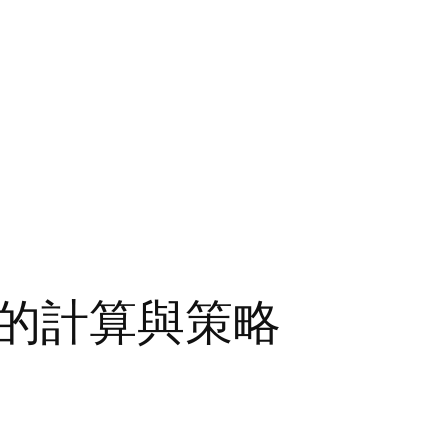
的計算與策略