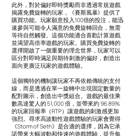
此外，對於偏好即時獎勵而非透過常規遊戲
揭露免費旋轉的玩家，《賽斯風暴》提供了
購買功能。玩家願意投入100倍的投注，能迅
速參與可能令人滿意的免費旋轉回合，無需
等待自然觸發。這個功能適合喜歡計算遊戲
並渴望高倍率遊戲的玩家。購買免費旋轉的
選擇開啟了一個重要的理念世界，玩家可以
區分對即時滿足與期待刺激的偏好，創造出
面向更廣泛玩家的遊戲體驗。
這個獨特的機制讓玩家不再依賴傳統的支付
線，而是透過在單一旋轉中出現固定數量的
配對圖示，創造出中獎組合。遊戲的最佳乘
數高達驚人的 51,000 倍，並帶來約 96.89%
的玩家回報率（RTP）讓遊戲的刺激感更加
強烈。尋求高波動性遊戲體驗的玩家會覺得
《Storm of Seth》是合適的選擇，因為它承
諾帶來大幅波動和快速的遊戲體驗，提升每