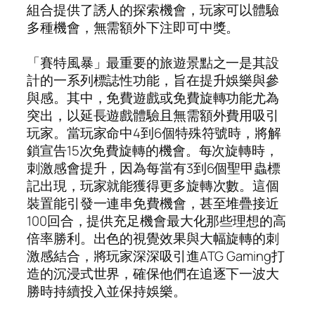
組合提供了誘人的探索機會，玩家可以體驗
多種機會，無需額外下注即可中獎。
「賽特風暴」最重要的旅遊景點之一是其設
計的一系列標誌性功能，旨在提升娛樂與參
與感。其中，免費遊戲或免費旋轉功能尤為
突出，以延長遊戲體驗且無需額外費用吸引
玩家。當玩家命中4到6個特殊符號時，將解
鎖宣告15次免費旋轉的機會。每次旋轉時，
刺激感會提升，因為每當有3到6個聖甲蟲標
記出現，玩家就能獲得更多旋轉次數。這個
裝置能引發一連串免費機會，甚至堆疊接近
100回合，提供充足機會最大化那些理想的高
倍率勝利。出色的視覺效果與大幅旋轉的刺
激感結合，將玩家深深吸引進ATG Gaming打
造的沉浸式世界，確保他們在追逐下一波大
勝時持續投入並保持娛樂。