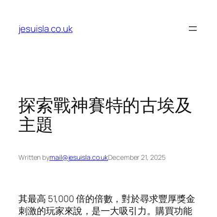
Skip
to
jesuisla.co.uk
content
探索戰神賽特的古埃及
主題
Written by
mail@jesuisla.co.uk
December 21, 2025
其最高 51,000 倍的倍數，對於尋求豐厚獎金
刺激的玩家來說，是一大吸引力。購買功能