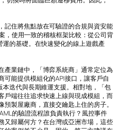
，切換時將面臨巨額遷移費用。因此，
，記住將焦點放在可驗證的合規與資安能
等方案，使用一致的稽核框架比較：從公司背
營運的基礎。在快速變化的線上遊戲產
在產業鏈中，「博弈系統商」通常定位為
可能提供模組化的API接口，讓客戶自
版本迭代與長期維運支援。相對地，「包
客戶端往往追求快速上線與現成模組，而
像預製屋廠商，直接交鑰匙上住的房子。
AML的驗證流程誰負責執行？風控事件
務又歸屬何方？在台灣或亞洲市場，這些