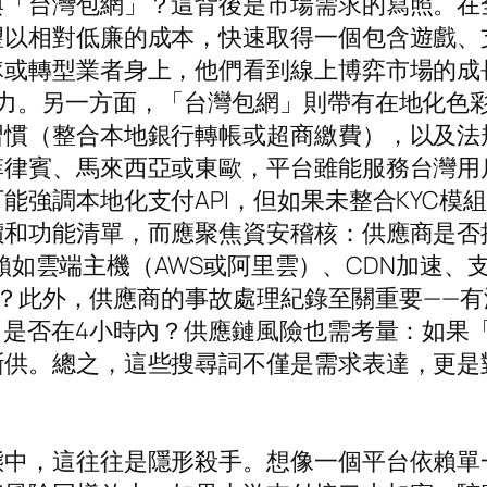
與「台灣包網」？這背後是市場需求的寫照。在
望以相對低廉的成本，快速取得一個包含遊戲、
隊或轉型業者身上，他們看到線上博弈市場的成
人力。另一方面，「台灣包網」則帶有在地化色
習慣（整合本地銀行轉帳或超商繳費），以及法
菲律賓、馬來西亞或東歐，平台雖能服務台灣用
能強調本地化支付API，但如果未整合KYC模
價和功能清單，而應聚焦資安稽核：供應商是否
務依賴如雲端主機（AWS或阿里雲）、CDN加速、支
如何？此外，供應商的事故處理紀錄至關重要—
）是否在4小時內？供應鏈風險也需考量：如果
斷供。總之，這些搜尋詞不僅是需求表達，更是
中，這往往是隱形殺手。想像一個平台依賴單一