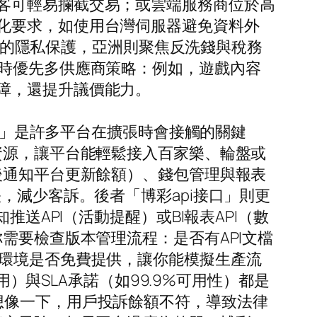
客可輕易攔截交易；或雲端服務商位於高
化要求，如使用台灣伺服器避免資料外
R式的隱私保護，亞洲則聚焦反洗錢與稅務
擇時優先多供應商策略：例如，遊戲內容
障，還提升議價能力。
接口」是許多平台在擴張時會接觸的關鍵
資源，讓平台能輕鬆接入百家樂、輪盤或
後通知平台更新餘額）、錢包管理與報表
，減少客訴。後者「博彩api接口」則更
送API（活動提醒）或BI報表API（數
需要檢查版本管理流程：是否有API文檔
試環境是否免費提供，讓你能模擬生產流
用）與SLA承諾（如99.9%可用性）都是
想像一下，用戶投訴餘額不符，導致法律