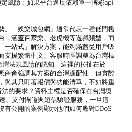
定風險：如果平台過度依賴單一博彩api
勢。「娛樂城包網」通常代表一種低門檻
台，涵蓋百家樂、老虎機等遊戲類型，而
「一站式」解決方案，能夠涵蓋從用戶吸
面支援繁體中文、客服時區調整為台灣標
對台灣法規風險的認知。這裡的拉扯在於
應商會強調其方案的台灣適配性，但實際
，與其只盯著報價與功能清單，不如將重
資法的要求？資料主權是否確保在台灣境
加速、支付閘道與短信驗證服務，一旦這
有公開的案例顯示他們如何應對DDoS