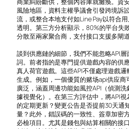
商業糾紛斷供，整個內容庫就癱瘓。資
風險地區，資料主權爭議會引發跨境訴
流，或整合本地支付如Line Pay以
透明。第三方分析顯示，80%的平台失
分散至兩家聚合商，支付接口支援多閘
談到供應鏈的細節，我們不能忽略API層
詞。前者指的是專門提供遊戲內容的供應
真人荷官遊戲。這些API不僅處理遊戲
生成。例如，一個優質的赌场api供应
廣泛，涵蓋周邊功能如風控API（偵測洗錢
據視覺化）。在第三方評估中，將API
的定期更新？變更公告是否提前30天通
量？此外，錯誤碼的一致性、簽章加密方式（
必檢項目。尤其是錢包與結算相關的接