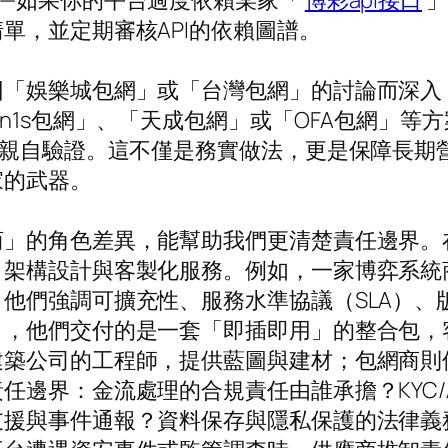
——如果你的平台過度依賴某家「
博彩api接口
」
單，並定期審核API的依賴圖譜。
因「娛樂城包網」或「台灣包網」的討論而深入
n1s包網」、「天成包網」或「OFA包網」
要親自驗證。這不僅是務實做法，更是保障長期
家的武器。
商」的角色差異，能幫助我們更清楚責任邊界。
架構設計與客製化服務。例如，一家博弈系統商
他們強調可擴充性、服務水準協議（SLA）、
」，他們交付的是一套「即插即用」的整合包，
建築公司的工程師，提供藍圖與建材；包網商則
任邊界：金流處理的合規責任由誰承擔？KYC/
支援與事件通報？資料保存與隱私保護的法律義