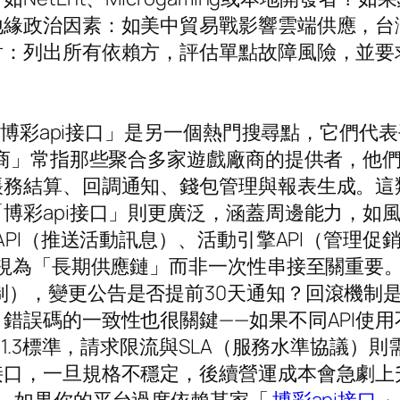
地緣政治因素：如美中貿易戰影響雲端供應，台
所有依賴方，評估單點故障風險，並要求供應商提供B
與「博彩api接口」是另一個熱門搜尋點，它們
应商」常指那些聚合多家遊戲廠商的提供者，他
帳務結算、回調通知、錢包管理與報表生成。這
博彩api接口」則更廣泛，涵蓋周邊能力，如風
PI（推送活動訊息）、活動引擎API（管理促銷
I視為「長期供應鏈」而非一次性串接至關重要
語意化版本控制），變更公告是否提前30天通知？回
錯誤碼的一致性也很關鍵——如果不同API使
1.3標準，請求限流與SLA（服務水準協議）則
接口，一旦規格不穩定，後續營運成本會急劇上