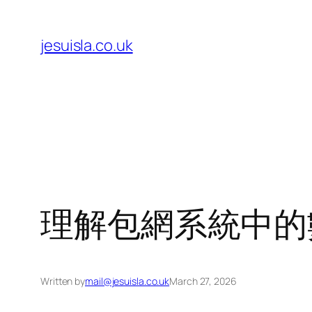
Skip
to
jesuisla.co.uk
content
理解包網系統中的
Written by
mail@jesuisla.co.uk
March 27, 2026