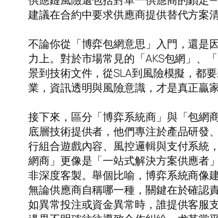
供應鏈風險還包括對單一供應商的鎖定
建議在合約中要求供應商提供替代方案清
不論你從「博弈包網意思」入門，還是
力上。對於市場常見的「AKS包網」、「
景到技術文件，從SLA到風險模擬，都
業，資訊透明與風險意識，才是真正贏
接下來，區分「博弈系統商」與「包網
底層技術提供者，他們專注於產品研發、
行組合遊戲內容、風控邏輯與支付系統，
網商」更像是「一站式解決方案供應者
非深度客製。舉個比喻，博弈系統商像
無論供應商自稱哪一種，關鍵在於確認責
如異常投注或資金異常時，誰提供客服