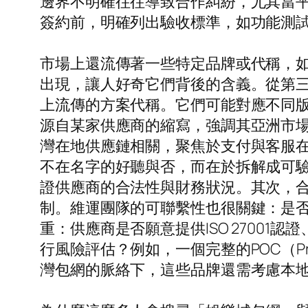
邊界不明確往往導致合作糾紛，尤其當
簽約前，明確列出驗收標準，如功能測
市場上還流傳著一些特定品牌或代稱，如「
出現，讓人好奇它們背後的含義。從第
上流傳的方案代稱。它們可能對應不同版
源自某家供應商的縮寫，強調其亞洲市場
灣在地供應鏈相關，聚焦於支付與客服在
不在名字的好聽與否，而在於拆解成可
證供應商的合法性與財務狀況。其次，
制。維運團隊的可聯繫性也很關鍵：是否
重：供應商是否願意提供ISO 27001
行風險評估？例如，一個完整的POC（Pr
灣包網的脈絡下，這些品牌還需考慮本