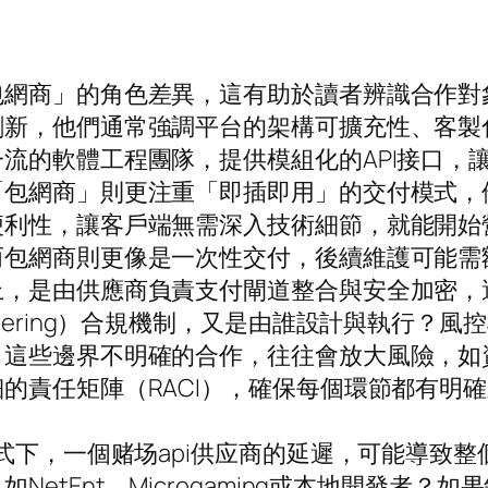
包網商」的角色差異，這有助於讀者辨識合作對
新，他們通常強調平台的架構可擴充性、客製化
流的軟體工程團隊，提供模組化的API接口，
「包網商」則更注重「即插即用」的交付模式，
便利性，讓客戶端無需深入技術細節，就能開始
而包網商則更像是一次性交付，後續維護可能需
是由供應商負責支付閘道整合與安全加密，還是轉嫁
ey Laundering）合規機制，又是由誰設計與
，這些邊界不明確的合作，往往會放大風險，如
的責任矩陣（RACI），確保每個環節都有明
模式下，一個赌场api供应商的延遲，可能導致
tEnt、Microgaming或本地開發者？如