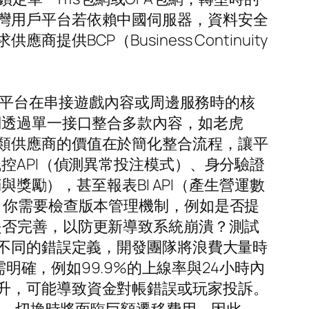
灣用戶平台若依賴中國伺服器，資料安全
CP（Business Continuity
代表平台在串接遊戲內容或周邊服務時的核
們透過單一接口整合多款內容，如老虎
類供應商的價值在於簡化整合流程，讓平
控API（偵測異常投注模式）、身分驗證
與獎勵），甚至報表BI API（產生營運數
。你需要檢查版本管理機制，例如是否提
滾機制是否完善，以防更新導致系統崩潰？測試
用不同的錯誤定義，開發團隊將浪費大量時
需明確，例如99.9%的上線率與24小時內
升，可能導致資金對帳錯誤或玩家投訴。