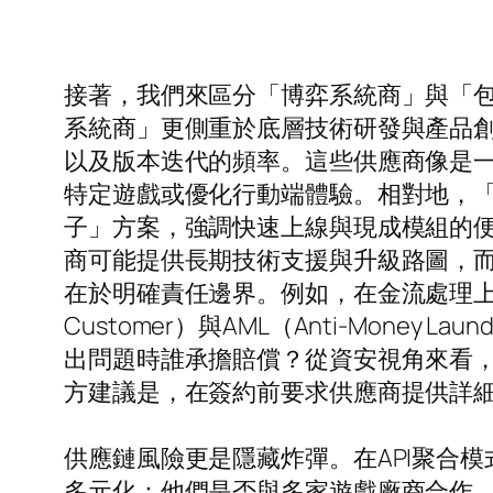
接著，我們來區分「博弈系統商」與「
系統商」更側重於底層技術研發與產品創
以及版本迭代的頻率。這些供應商像是一
特定遊戲或優化行動端體驗。相對地，
子」方案，強調快速上線與現成模組的
商可能提供長期技術支援與升級路圖，
在於明確責任邊界。例如，在金流處理上，
Customer）與AML（Anti-Mon
出問題時誰承擔賠償？從資安視角來看
方建議是，在簽約前要求供應商提供詳細
供應鏈風險更是隱藏炸彈。在API聚合
多元化：他們是否與多家遊戲廠商合作，如Ne