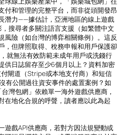
全球線上娛樂產業中，「娛樂城包網」往
支付和管理的完整平台，而非從頭開發昂
長潛力——據估計，亞洲地區的線上遊戲
彩，搜尋者多關注語言支援（如繁體中文
規風險（如台灣的博弈相關條例）。這反
戶，但牌照取得、稅務申報和用戶保護卻
組，就無法有效防範未成年用戶或洗錢行
提供日誌留存至少6個月以上？資料加密
付閘道（Stripe或本地支付商）和短信
—有沒有公開過往資安事件的處置案例？如
「台灣包網」依賴單一海外遊戲供應商，
對在地化合規的呼聲，讀者應以此為起
遊戲API供應商，若對方因法規變動或