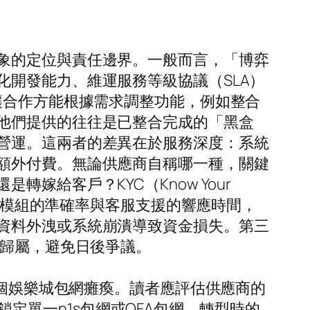
象的定位與責任邊界。一般而言，「博弈
開發能力、維運服務等級協議（SLA）
讓合作方能根據需求調整功能，例如整合
他們提供的往往是已整合完成的「黑盒
營運。這兩者的差異在於服務深度：系統
額外付費。無論供應商自稱哪一種，關鍵
給客戶？KYC（Know Your
執行？風控模組的準確率與客服支援的響應時間，
資料外洩或系統崩潰導致資金損失。第三
確歸屬，避免日後爭議。
整個娛樂城包網癱瘓。讀者應評估供應商的
果鎖定單一n1s包網或OFA包網，轉型時的