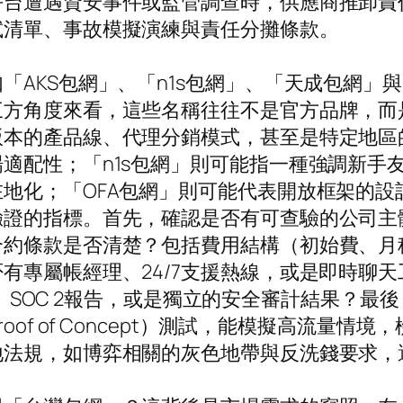
平台遭遇資安事件或監管調查時，供應商推卸責
試清單、事故模擬演練與責任分攤條款。
AKS包網」、「n1s包網」、「天成包網」
三方角度來看，這些名稱往往不是官方品牌，而
本的產品線、代理分銷模式，甚至是特定地區的
適配性；「n1s包網」則可能指一種強調新手
地化；「OFA包網」則可能代表開放框架的設計
驗證的指標。首先，確認是否有可查驗的公司主
合約條款是否清楚？包括費用結構（初始費、月
有專屬帳經理、24/7支援熱線，或是即時聊
認證、SOC 2報告，或是獨立的安全審計結果？
oof of Concept）測試，能模擬高流量
地法規，如博弈相關的灰色地帶與反洗錢要求，