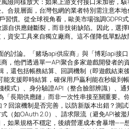
安風險同樣放大：如果上游支付接口未加密，駭
訟。合規層面，台灣包網的業者特別需注意本地
符合用戶習慣。從全球視角看，歐美市場強調GDP
敗源自供應鏈斷裂，而非技術缺陷。因此，選
道，資安工具來自獨立廠商。這不僅降低單點故
面的討論。「赌场api供应商」與「博彩api
商，他們透過單一API聚合多家遊戲開發者的
邏輯，還包括帳務結算、回調機制（即遊戲結束
商可能支援即時結算，確保用戶贏利能在秒級到帳
模式）、身分驗證API（整合臉部辨識）、通知推
視為「長期供應鏈」而非一次性串接至關重要。你
知？回滾機制是否完善，以防新版本出錯？測
如OAuth 2.0）、請求限流（避免API被濫
口，如果規格不穩定，後續營運成本會暴增——