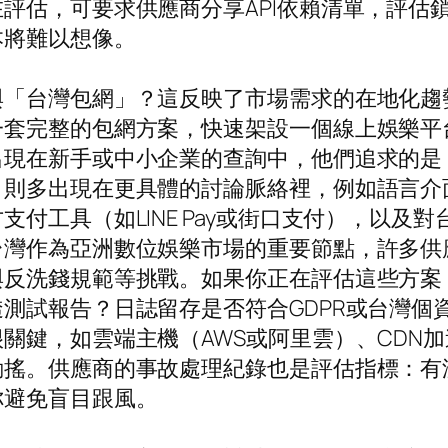
評估，可要求供應商分享API依賴清單，評估鎖
本將難以想像。
與「台灣包網」？這反映了市場需求的在地化趨
一套完整的包網方案，快速架設一個線上娛樂平
出現在新手或中小企業的查詢中，他們追求的是
」則多出現在更具體的討論脈絡裡，例如語言介
付工具（如LINE Pay或街口支付），以及
台灣作為亞洲數位娛樂市場的重要節點，許多供
與反洗錢規範等挑戰。如果你正在評估這些方案
測試報告？日誌留存是否符合GDPR或台灣個
關鍵，如雲端主機（AWS或阿里雲）、CDN
搖。供應商的事故處理紀錄也是評估指標：有沒
你避免盲目跟風。