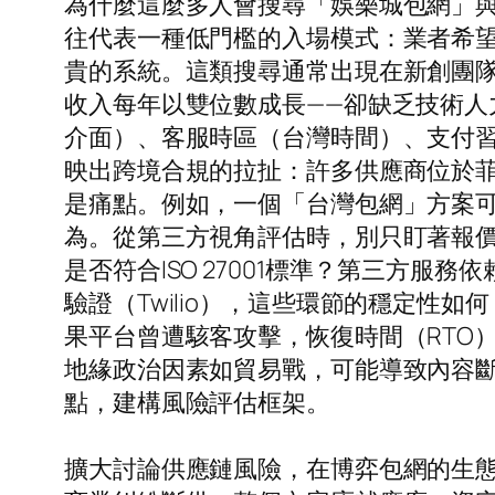
為什麼這麼多人會搜尋「娛樂城包網」
往代表一種低門檻的入場模式：業者希
貴的系統。這類搜尋通常出現在新創團
收入每年以雙位數成長——卻缺乏技術
介面）、客服時區（台灣時間）、支付
映出跨境合規的拉扯：許多供應商位於
是痛點。例如，一個「台灣包網」方案可
為。從第三方視角評估時，別只盯著報
是否符合ISO 27001標準？第三方服
驗證（Twilio），這些環節的穩定性
果平台曾遭駭客攻擊，恢復時間（RTO
地緣政治因素如貿易戰，可能導致內容
點，建構風險評估框架。
擴大討論供應鏈風險，在博弈包網的生態