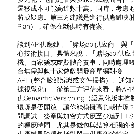
遷移成本可能高達數十萬。同時，考慮
將成疑慮。第三方建議是進行供應鏈映射：列出
Plan），確保在斷供時有備案。
談到API供應鏈，「赌场api供应商」
心技術接口。具體來說，「赌场api供
機、百家樂或虛擬體育賽事，同時處理
台無需與數十家遊戲開發商單獨對接。「
API（整合臉部辨識或文件掃描）、通知A
據視覺化）。從第三方評估來看，將AP
供Semantic Versioning（
環境是否開放，讓你能模擬高負載情境？
間調試。簽章與加密方式應至少達到TLS 
的響應時間。尤其是錢包與結算相關的