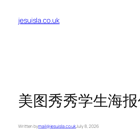
Skip
to
jesuisla.co.uk
content
美图秀秀学生海报
Written by
mail@jesuisla.co.uk
July 8, 2026