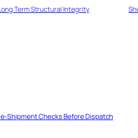
ong Term Structural Integrity
S
Pre-Shipment Checks Before Dispatch