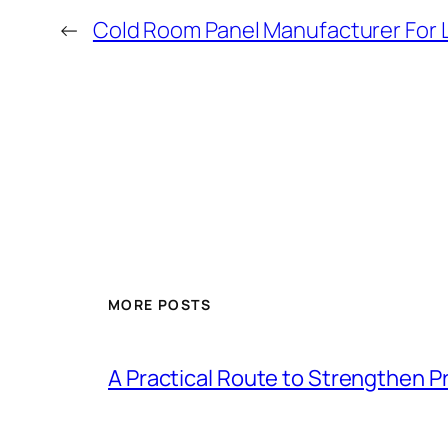
←
Cold Room Panel Manufacturer For L
MORE POSTS
A Practical Route to Strengthen 