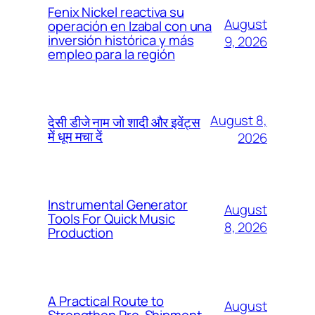
Fenix Nickel reactiva su
August
operación en Izabal con una
inversión histórica y más
9, 2026
empleo para la región
August 8,
देसी डीजे नाम जो शादी और इवेंट्स
में धूम मचा दें
2026
Instrumental Generator
August
Tools For Quick Music
8, 2026
Production
A Practical Route to
August