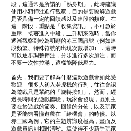
段，這通常是所謂的「熱身期」，此時建議
使用小額押注進行觀察，目的是要瞭解遊戲
是否具備一定的回饋感以及連段的頻度。在
這一階段，重點是「收集資訊」，不可急於
重壓。接著進入中段，上升期來臨時，當你
逐漸觀察到較為明顯的赤三國訊號（例如連
段頻繁、特殊符號的出現次數增加），這時
可以逐步調整押注，分步進行多次加注，而
不要一次性拉滿，這樣能降低壓力。
首先，我們要了解為什麼這款遊戲會如此受
歡迎。很多人初入老虎機的行列，往往會認
為遊戲只是單純的「旋轉按鈕」。然而，經
過長時間的遊戲體驗，玩家會發現，區別主
要在於遊戲的節奏、回饋的分佈，以及玩家
是否能夠看懂遊戲在「給機會」的時候。以
赤三國為例，它的主題辨識度極高，畫面及
遊戲資訊則相對清晰。這使得不少新手玩家