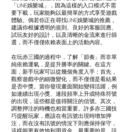
「LINE娛樂城」，因為這樣的入口模式不需
要下載，玩家能夠以最簡單的方式享受遊戲
體驗。倘若你正在尋找LINE娛樂城的推薦，
建議你根據透明的規則、良好的客服回應、
試玩友好的設計，以及清晰的金流來進行篩
選，而不僅僅依賴表面上的活動內容。
在玩赤三國的過程中，了解「節奏」而非單
純依賴運氣，是提升勝率的關鍵。在這方
面，新手玩家可以從幾個角度入手：首先，
觀察遊戲中的細微變化，而不僅僅是看結果
是否中獎。當你發現畫面開始變得活躍，例
如連續出現小獎、連段頻率上升或特殊符號
的出現，這些都是值得關注的信號。其次，
調整押注的時機也相當重要。許多赤三國技
巧提醒玩家，應該在有訊號出現時增加押
注，而在沒有訊號的情況下則應保持保守，
這樣能更有效地利用資金。最重要的是，設