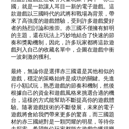
國」就是一款讓人耳目一新的電子遊戲。這
款遊戲以三國時代的武將和戰場為背景，帶
來了高強度的遊戲體驗，受到許多遊戲愛好
者的熱烈討論和推崇。赤三國不僅擁有鮮明
的主題，還在玩法上巧妙地結合了快速的節
奏和獎勵機制，因此，許多玩家都將這款遊
戲列入自己的收藏名單中，企圖在遊戲中衝
一波刺激的獲利。
最終，無論你是選擇赤三國還是其他相似的
遊戲，穩定的策略始終是成功的關鍵。先進
行小額試玩，熟悉遊戲的節奏和機制，然後
根據自己的資金和遊戲風格來挑選合適的機
台，這樣的方式能幫助不斷提高你的遊戲體
驗。隨著遊戲技術的不斷發展，未來的電子
遊戲將會給我們帶來更多的驚喜，而三國題
材的赤三國絕對是一顆閃耀的明星，等待你
去探索。希望每位玩家都能在遊戲中獲得樂