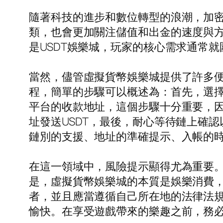
隨著科技的進步和數位轉型的浪潮，加
類，也會更加關注儲值和出金的速度與
是USDT娛樂城，玩家的核心需求通常
當然，儘管虛擬貨幣娛樂城提供了許多便
程，簡單的步驟可以概述為：首先，選擇合
平台的收款地址，這個步驟十分重要，
址發送USDT，最後，耐心等待鏈上確
鏈別的支援、地址的準確提示、入帳的
在這一領域中，風險提示顯得尤為重要
是，虛擬貨幣娛樂城的本質是娛樂消費
者，並且應當遵循自己所在地的法律法
愉快。在享受遊戲帶來的樂趣之前，務