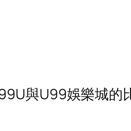
9U與U99娛樂城的