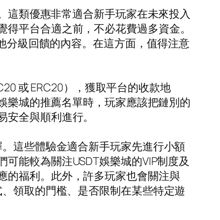
金。這類優惠非常適合新手玩家在未來投入
覺得平台合適之前，不必花費過多資金。
其他分級回饋的內容。在這方面，值得注意
0 或 ERC20），獲取平台的收款地
T娛樂城的推薦名單時，玩家應該把鏈別的
易安全與順利進行。
擇。這些體驗金適合新手玩家先進行小額
能較為關注USDT娛樂城的VIP制度及
應的福利。此外，許多玩家也會關注與
式、領取的門檻、是否限制在某些特定遊