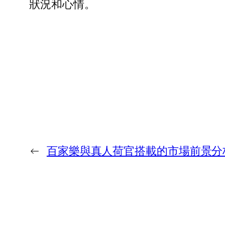
狀況和心情。
←
百家樂與真人荷官搭載的市場前景分