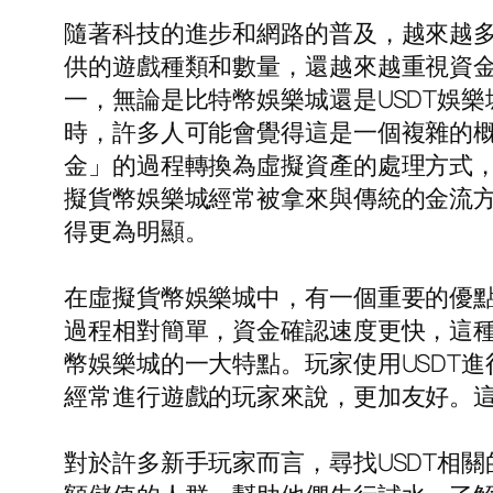
隨著科技的進步和網路的普及，越來越
供的遊戲種類和數量，還越來越重視資
一，無論是比特幣娛樂城還是USDT娛
時，許多人可能會覺得這是一個複雜的概
金」的過程轉換為虛擬資產的處理方式，
擬貨幣娛樂城經常被拿來與傳統的金流
得更為明顯。
在虛擬貨幣娛樂城中，有一個重要的優點
過程相對簡單，資金確認速度更快，這
幣娛樂城的一大特點。玩家使用USDT
經常進行遊戲的玩家來說，更加友好。
對於許多新手玩家而言，尋找USDT相