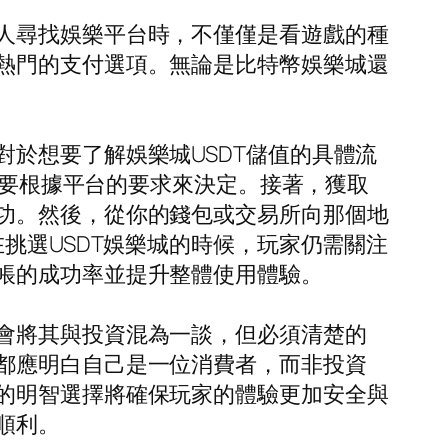
人尋找娛樂平台時，不僅僅是看遊戲的種
熱門的支付選項。無論是比特幣娛樂城還
於想要了解娛樂城USDT儲值的具體流
常需要根據平台的要求來決定。接著，獲取
功。然後，從你的錢包或交易所向那個地
挑選USDT娛樂城的時候，玩家仍需關注
帳的成功率並提升整體使用體驗。
會將其與投資混為一談，但必須清楚的
都應明白自己是一位消費者，而非投資
的明智選擇將確保玩家的體驗更加安全與
順利。