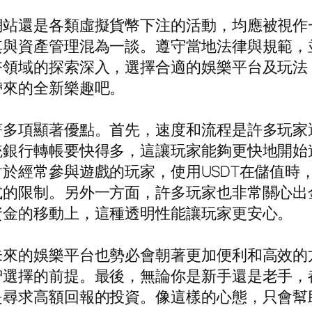
網站還是各類虛擬貨幣下注的活動，均應被視作
其與資產管理混為一談。遵守當地法律與規範，
幣領域的探索深入，選擇合適的娛樂平台及玩法
帶來的全新樂趣吧。
多項顯著優點。首先，速度和流程是許多玩家選
統銀行轉帳要快得多，這讓玩家能夠更快地開始
於經常參與遊戲的玩家，使用USDT在儲值時
式的限制。另外一方面，許多玩家也非常關心出
資金的移動上，這種透明性能讓玩家更安心。
未來的娛樂平台也勢必會朝著更加便利和高效的
智選擇的前提。最後，無論你是新手還是老手，
是尋求高額回報的投資。像這樣的心態，只會幫