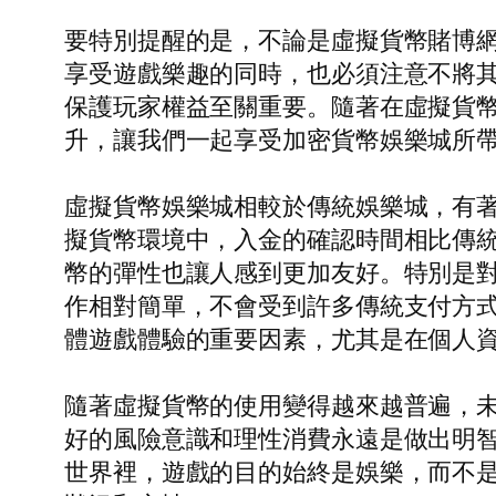
要特別提醒的是，不論是虛擬貨幣賭博
享受遊戲樂趣的同時，也必須注意不將
保護玩家權益至關重要。隨著在虛擬貨
升，讓我們一起享受加密貨幣娛樂城所
虛擬貨幣娛樂城相較於傳統娛樂城，有著
擬貨幣環境中，入金的確認時間相比傳
幣的彈性也讓人感到更加友好。特別是對
作相對簡單，不會受到許多傳統支付方
體遊戲體驗的重要因素，尤其是在個人
隨著虛擬貨幣的使用變得越來越普遍，
好的風險意識和理性消費永遠是做出明
世界裡，遊戲的目的始終是娛樂，而不