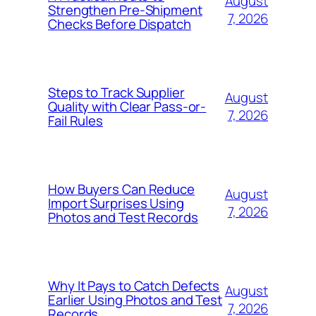
August
Strengthen Pre-Shipment
7, 2026
Checks Before Dispatch
Steps to Track Supplier
August
Quality with Clear Pass-or-
7, 2026
Fail Rules
How Buyers Can Reduce
August
Import Surprises Using
7, 2026
Photos and Test Records
Why It Pays to Catch Defects
August
Earlier Using Photos and Test
7, 2026
Records