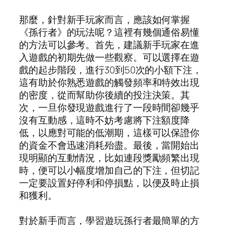
那麼，針對新手玩家而言，應該如何掌握
《孫行者》的玩法呢？這裡有幾個通俗易懂
的方法可以參考。首先，建議新手玩家在進
入遊戲的初期先做一些觀察。可以選擇在遊
戲的起步階段，進行30到50次的小額下注，
這有助於你熟悉遊戲的觸發頻率和特效出現
的密度，從而幫助你後續的投注決策。其
次，一旦你發現遊戲進行了一段時間卻幾乎
沒有互動感，這時不妨考慮將下注額度降
低，以應對可能的低潮期，這樣可以保證你
的資金不會迅速消耗殆盡。最後，當開始出
現明顯的互動情況，比如連段獎勵頻繁出現
時，便可以小幅度增加自己的下注，但切記
一定要設置好停利和停損點，以便及時止損
和獲利。
對於新手而言，學習遊玩孫行者最簡單的方