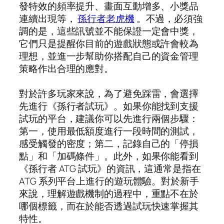
發特效的頻率提升、畫面互動增多、小獎品
連續出現等，
孫行者老虎機
。不過，必須強
調的是，這些訊號並不能保證一定會中獎，
它們只是提醒你目前的遊戲狀態或許會較為
理想，並進一步幫助你搭配自己的資金管理
策略作出合理的應對。
對於許多玩家來說，為了避免踩雷，會選擇
先進行《孫行者試玩》。如果你能找到支援
試玩的平台，建議你可以先進行兩個步驟：
第一，使用最低額度進行一段時間的測試，
感受觸發的密度；第二，記錄自己的「停損
點」和「加碼條件」。此外，如果你能看到
《孫行者 ATG 試玩》的資訊，這通常是指在
ATG 系列平台上進行的遊玩體驗。對於新手
來說，理解遊戲機制的過程中，重點不在於
哪個標籤，而在於能否透過試玩快速掌握其
特性。