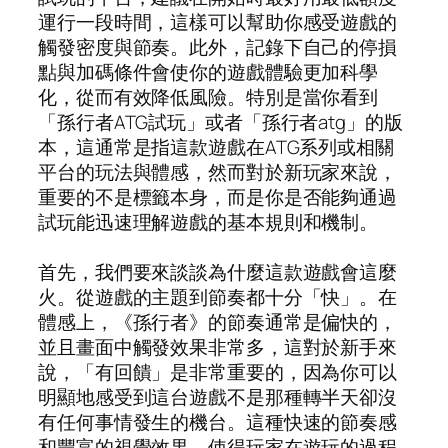
運行一段時間，這樣可以幫助你感受遊戲的
觸發密度與節奏。此外，記錄下自己的停損
點與加碼條件會使你的遊戲體驗更加科學
化，從而有效降低風險。特別是當你看到
「孫行者ATG試玩」或者「孫行者atg」的版
本，這通常是指這款遊戲在ATG系列或相關
平台的玩法與體感，然而對於新玩家來說，
重要的不是標籤本身，而是你是否能夠通過
試玩能迅速理解遊戲的基本規則和機制。
首先，我們要來談談為什麼這款遊戲會這麼
火。從遊戲的主題到節奏都十分「快」。在
體感上，《孫行者》的節奏通常是偏快的，
並且畫面中觸發效果非常多，這對於新手來
說，「有回饋」是非常重要的，因為你可以
明顯地感受到這台遊戲不是那種轉半天卻沒
有任何事情發生的機台。這種快速的節奏感
和豐富的視覺效果，使得玩家在遊玩的過程