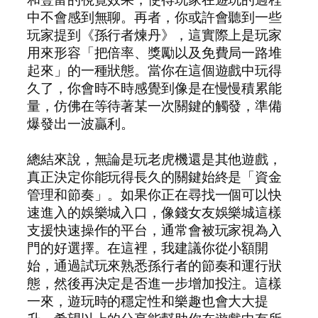
中不會感到無聊。再者，你或許會聽到一些
玩家提到《孫行者煉丹》，這實際上是玩家
用來形容「把倍率、獎勵以及免費局一路堆
起來」的一種狀態。當你在這個遊戲中玩得
久了，你會時不時感覺到像是在慢慢積累能
量，仿佛在等待著某一次關鍵的觸發，準備
爆發出一波贏利。
總結來說，無論是玩老虎機還是其他遊戲，
真正決定你能玩得長久的關鍵始終是「資金
管理和節奏」。如果你正在尋找一個可以快
速進入的娛樂城入口，像錢女友娛樂城這樣
支援快速操作的平台，通常會被玩家視為入
門的好選擇。在這裡，我建議你從小額開
始，通過試玩來熟悉孫行者的節奏和運行狀
態，然後再決定是否進一步增加投注。這樣
一來，遊玩時的穩定性和樂趣也會大大提