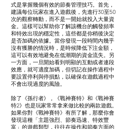
式是掌握幾個有效的節奏管理技巧。首先，
建議每位玩家在進入遊戲後，先進行30至50
次的觀察轉動，而不是一開始就投入大量資
金。這樣可以幫助你了解該機台的觸發頻率
和特效出現的穩定性，這些都是你稍後決定
是否加碼的依據。當你發現一段時間內幾乎
沒有獲勝的情況時，是時候降低下注金額，
這可以有效地避免在低潮期的資金流失。另
一方面，一旦開始看到明顯的互動或者連段
效應，就可適度加碼，但切記在操作過程中
要設置停利與停損點，以確保在遊戲過程中
不會出現過度的風險。
除了《孫行者》，《戰神賽特》和《戰神賽
特2》也是玩家常常拿來做比較的兩款遊戲。
如果你對《戰神賽特》有所了解，那麼你會
發現這種「主題強烈、節奏迅速、特效豐
富」的遊戲類型，往往在操作和節奏方面的