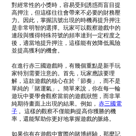
對經常性的小獎時，容易受到誘惑而盲目提
高押注，但這樣往往會帶來不必要的財務壓
力。因此，掌握訊號出現的時機再提升押注
是非常明智的選擇。玩家可以觀察遊戲中的
連段與獲得特殊符號的頻率達到一定程度之
後，適當地提升押注，這樣能有效降低風險
並提高獲利的機會。
在進行赤三國遊戲時，有幾個重點是新手玩
家特別需要注意的。首先，玩家應該要理
解，這款遊戲的核心在於「節奏」，而不是
單純的「賭運氣」。簡單來說，你在每一輪
遊玩中要學會觀察當前的遊戲狀態，而非單
純期待畫面上出現的結果。例如，
赤三國電
子
。這樣的觀察不僅能夠提高你獲勝的機
率，還能幫助你更好地掌握遊戲的脈絡。
如果你有在遊戲中實際的賭博經驗，那麼記