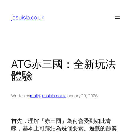
Skip
to
jesuisla.co.uk
content
ATG赤三國：全新玩法
體驗
Written by
mail@jesuisla.co.uk
January 29, 2026
首先，理解「赤三國」為何會受到如此青
睞，基本上可歸結為幾個要素。遊戲的節奏