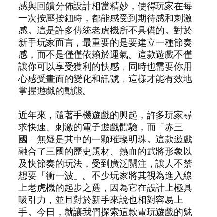
感與回饋分佈設計相當精妙，使得玩家在每
一次按壓按鈕時，都能感受到期待感和刺激
感。這是許多傳統老虎機所不具備的。對於
新手玩家而言，最重要的是要建立一種節奏
感，而不是僅僅依賴於運氣。這款遊戲不僅
讓你可以享受獲利的快感，同時也需要你用
心感受畫面的變化和訊號，這樣才能有效地
掌握遊戲的動態。
近年來，隨著手機遊戲的興起，許多玩家尋
求快速、刺激的電子遊戲體驗，而「赤三
國」無疑是其中的一顆璀璨明珠。這款遊戲
融合了三國的歷史題材、熱血的武將形象以
及快節奏的玩法，受到廣泛關注，讓人不禁
想要「衝一波」。不少玩家將其視為進入線
上老虎機的起步之選，因為它在設計上極具
吸引力，並且對於新手來說也相對容易上
手。今日，就讓我們探索這款電玩遊戲的魅