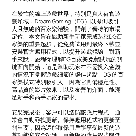
在繁忙的線上遊戲世界，特別是真人荷官遊
戲領域，Dream Gaming（DG）以提供吸引
人且無縫的百家樂體驗，開創了獨特的市場
定位。本文旨在協助新手玩家完成熟悉DG百
家樂的重要起步，從免費試用到最終下載並
安裝官方應用程式，以提升遊戲體驗。對新
手來說，旅程從理解DG百家樂免費試玩的關
鍵面向開始，這是幫助玩家在不需投入金錢
的情況下掌握遊戲細節的絕佳起點。DG 的百
家樂模式特別吸引人，因為它具備穩定性、
高品質的影片效果，以及友善的介面，能滿
足新手和高手玩家的需求。
安裝完成後，客戶可以造訪該應用程式，通
常會自動尋找更新。保持應用程式的更新至
關重要，因為這能確保用戶能享受最新的遊
戲功能和安全改進。更新版的應用程式降低