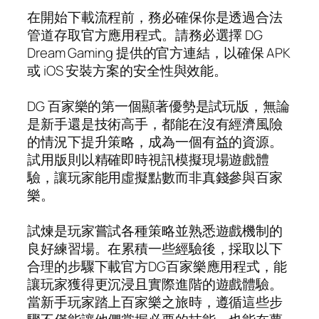
在開始下載流程前，務必確保你是透過合法
管道存取官方應用程式。請務必選擇 DG
Dream Gaming 提供的官方連結，以確保 APK
或 iOS 安裝方案的安全性與效能。
DG 百家樂的第一個顯著優勢是試玩版，無論
是新手還是技術高手，都能在沒有經濟風險
的情況下提升策略，成為一個有益的資源。
試用版則以精確即時視訊模擬現場遊戲體
驗，讓玩家能用虛擬點數而非真錢參與百家
樂。
試煉是玩家嘗試各種策略並熟悉遊戲機制的
良好練習場。在累積一些經驗後，採取以下
合理的步驟下載官方DG百家樂應用程式，能
讓玩家獲得更沉浸且實際進階的遊戲體驗。
當新手玩家踏上百家樂之旅時，遵循這些步