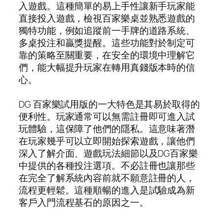
入遊戲。這種簡單的易上手性讓新手玩家能
直接投入遊戲，檢視百家樂桌並熟悉遊戲的
獨特功能，例如追蹤前一手牌的道路系統、
多桌投注和贏獎提醒。這些功能對於制定可
靠的策略至關重要，在安全的環境中理解它
們，能大幅提升玩家在轉用真錢版本時的信
心。
DG 百家樂試用版的一大特色是其易於取得的
便利性。玩家通常可以無需註冊即可進入試
玩體驗，這保障了他們的隱私。這意味著潛
在玩家幾乎可以立即開始探索遊戲，讓他們
深入了解介面、遊戲玩法細節以及DG百家樂
中提供的各種投注選項。不必註冊也讓那些
在完全了解系統內容前就不願意註冊的人，
流程更輕鬆。這種順暢的進入是試驗成為新
客戶入門流程基石的原因之一。