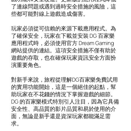
了連線問題或遇到過時安全措施的風險，這
些都可能對線上遊戲造成傷害。
玩家必須從可信賴的來源下載應用程式。為
了確保安全，玩家在下載並安裝 DG 百家樂
應用程式時，必須使用官方 Dream Gaming
網站提供的連結。這項安全措施不僅有助於
遊戲的存取，也在確保玩家資訊安全方面扮
演重要角色。
對新手來說，旅程從理解DG百家樂免費試用
的實用功能開始，這是一個絕佳的起點，幫
助玩家在不花錢的情況下掌握遊戲的細節。
DG 的百家樂模式特別引人注目，因為它具備
安全性、高品質的影片品質和易於使用的介
面，無論是新手還是資深玩家都能滿足需
求。