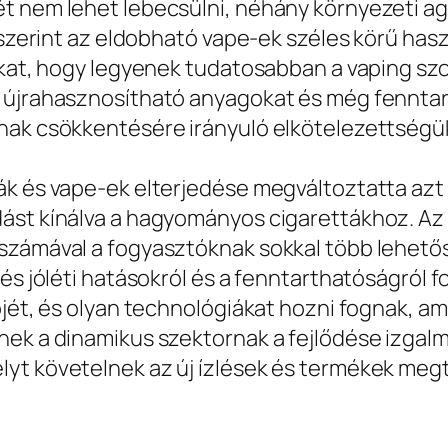
t nem lehet lebecsülni, néhány környezeti agg
k szerint az eldobható vape-ek széles körű has
ókat, hogy legyenek tudatosabban a vaping sz
 újrahasznosítható anyagokat és még fenntart
ának csökkentésére irányuló elkötelezettségü
k és vape-ek elterjedése megváltoztatta azt a
ást kínálva a hagyományos cigarettákhoz. Az 
számával a fogyasztóknak sokkal több lehetős
 és jóléti hatásokról és a fenntarthatóságról
vőjét, és olyan technológiákat hozni fognak, 
ek a dinamikus szektornak a fejlődése izgalma
yt követelnek az új ízlések és termékek megt