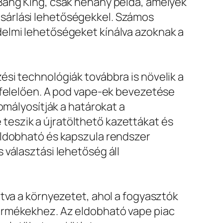
Bang King, csak néhány példa, amelyek
sárlási lehetőségekkel. Számos
delmi lehetőségeket kínálva azoknak a
si technológiák továbbra is növelik a
gfelelően. A pod vape-ek bevezetése
omályosítják a határokat a
eszik a újratölthető kazettákat és
eldobható és kapszula rendszer
 választási lehetőség áll
tva a környezetet, ahol a fogyasztók
ermékekhez. Az eldobható vape piac