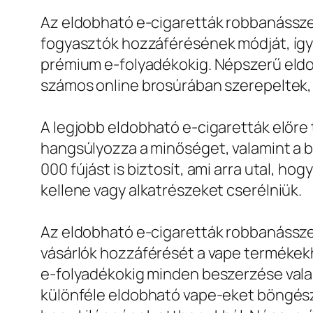
Az eldobható e-cigaretták robbanássze
fogyasztók hozzáférésének módját, így
prémium e-folyadékokig. Népszerű eldob
számos online brosúrában szerepeltek,
A legjobb eldobható e-cigaretták előre 
hangsúlyozza a minőséget, valamint a 
000 fújást is biztosít, ami arra utal, 
kellene vagy alkatrészeket cserélniük.
Az eldobható e-cigaretták robbanássze
vásárlók hozzáférését a vape terméke
e-folyadékokig minden beszerzése valah
különféle eldobható vape-eket böngész