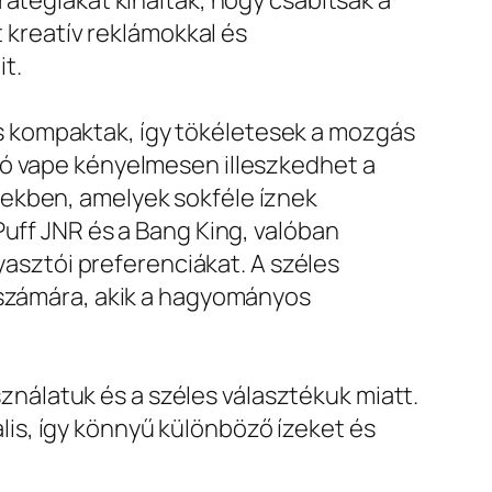
ratégiákat kínáltak, hogy csábítsák a
t kreatív reklámokkal és
t.
s kompaktak, így tökéletesek a mozgás
tó vape kényelmesen illeszkedhet a
zekben, amelyek sokféle íznek
Puff JNR és a Bang King, valóban
gyasztói preferenciákat. A széles
k számára, akik a hagyományos
álatuk és a széles választékuk miatt.
is, így könnyű különböző ízeket és