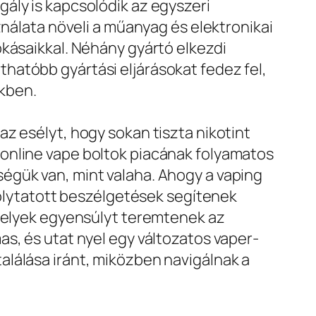
ály is kapcsolódik az egyszeri
ználata növeli a műanyag és elektronikai
okásaikkal. Néhány gyártó elkezdi
hatóbb gyártási eljárásokat fedez fel,
kben.
z esélyt, hogy sokan tiszta nikotint
online vape boltok piacának folyamatos
égük van, mint valaha. Ahogy a vaping
 folytatott beszélgetések segítenek
amelyek egyensúlyt teremtenek az
s, és utat nyel egy változatos vaper-
alálása iránt, miközben navigálnak a