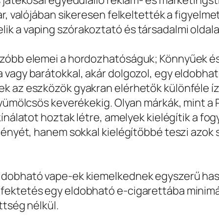
 játékosai egyedülálló reklám- és marketingst
r, valójában sikeresen felkeltették a figyelme
k a vaping szórakoztató és társadalmi oldalai
nzóbb elemei a hordozhatóságuk; Könnyűek é
 vagy barátokkal, akár dolgozol, egy eldobha
k az eszközök gyakran elérhetők különféle í
gyümölcsös keverékekig. Olyan márkák, mint a 
ínálatot hoztak létre, amelyek kielégítik a fo
lményét, hanem sokkal kielégítőbbé teszi azo
.
ldobható vape-ek kiemelkednek egyszerű haszn
ektetés egy eldobható e-cigarettába minimál
ttség nélkül.