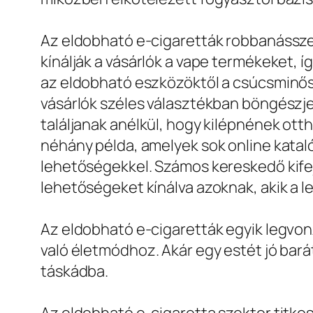
Az eldobható e-cigaretták robbanássze
kínálják a vásárlók a vape termékeket,
az eldobható eszközöktől a csúcsminősé
vásárlók széles választékban böngészj
találjanak anélkül, hogy kilépnének ott
néhány példa, amelyek sok online kata
lehetőségekkel. Számos kereskedő kifej
lehetőségeket kínálva azoknak, akik a 
Az eldobható e-cigaretták egyik legvo
való életmódhoz. Akár egy estét jó bar
táskádba.