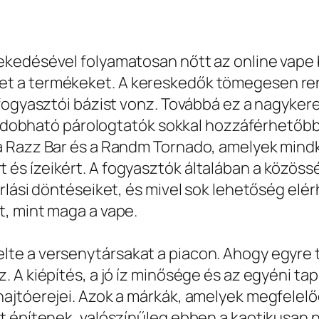
ekedésével folyamatosan nőtt az online vape
t a termékeket. A kereskedők tömegesen ren
 fogyasztói bázist vonz. Továbbá ez a nagyke
 eldobható párologtatók sokkal hozzáférhetőbbe
a Razz Bar és a Randm Tornado, amelyek mindk
s ízeikért. A fogyasztók általában a közöss
rlási döntéseiket, és mivel sok lehetőség elé
, mint maga a vape.
te a versenytársakat a piacon. Ahogy egyre 
 A kiépítés, a jó íz minősége és az egyéni tap
ajtóerejei. Azok a márkák, amelyek megfelelő
t építenek, valószínűleg ebben a kaotikusan