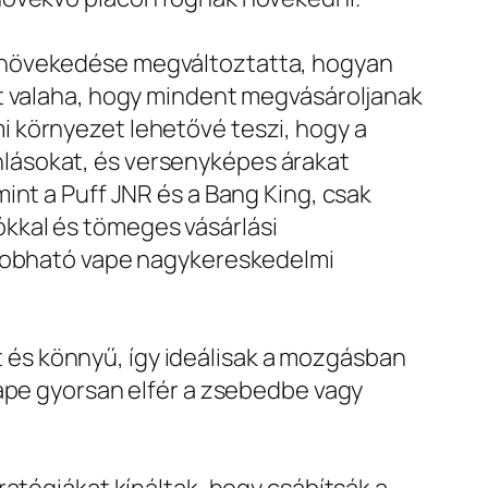
k növekedése megváltoztatta, hogyan
nt valaha, hogy mindent megvásároljanak
 környezet lehetővé teszi, hogy a
lásokat, és versenyképes árakat
int a Puff JNR és a Bang King, csak
kkal és tömeges vásárlási
eldobható vape nagykereskedelmi
és könnyű, így ideálisak a mozgásban
vape gyorsan elfér a zsebedbe vagy