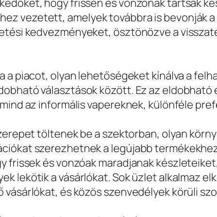
edőket, hogy frissen és vonzónak tartsák kés
z vezetett, amelyek továbbra is bevonják a f
etési kedvezményeket, ösztönözve a visszaté
 a piacot, olyan lehetőségeket kínálva a fel
dobható választások között. Ez az eldobható
mind az informális vapereknek, különféle pref
zerepet töltenek be a szektorban, olyan körny
ciókat szerezhetnek a legújabb termékekhez.
gy frissek és vonzóak maradjanak készleteike
k lekötik a vásárlókat. Sok üzlet alkalmaz e
 vásárlókat, és közös szenvedélyek körüli szo