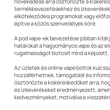
növekedése arra ösztönözte a kiskeresk
termékbevezetésekhez és ízkeverékekhe
elköteleződési programokat vagy előfiz
építve a közös szenvedélyek köré.
A pod vape-ek bevezetése jobban kitárja
határokat a hagyományos vape és az el
rugalmasságot biztosít mind a képzett, 
Az üzletek és online vape boltok kulcss
hozzáférhetnek, támogatást és informá
ösztönözte a kiskereskedőket arra, ho
és ízkeverékeket eredményezett, amelye
kedvezményeket, motiválva a visszatérő