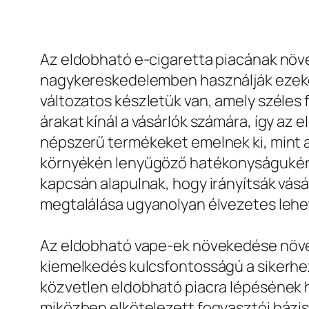
Az eldobható e-cigaretta piacának növ
nagykereskedelemben használják ezeke
változatos készletük van, amely széles
árakat kínál a vásárlók számára, így az
népszerű termékeket emelnek ki, mint 
környékén lenyűgöző hatékonyságukért é
kapcsán alapulnak, hogy irányítsák vásá
megtalálása ugyanolyan élvezetes lehet
Az eldobható vape-ek növekedése növel
kiemelkedés kulcsfontosságú a sikerhez.
közvetlen eldobható piacra lépésének h
miközben elkötelezett fogyasztói bázis