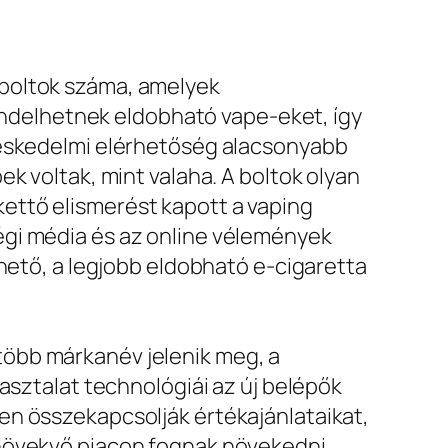
 boltok száma, amelyek
delhetnek eldobható vape-eket, így
reskedelmi elérhetőség alacsonyabb
k voltak, mint valaha. A boltok olyan
ettő elismerést kapott a vaping
égi média és az online vélemények
rhető, a legjobb eldobható e-cigaretta
több márkanév jelenik meg, a
asztalat technológiái az új belépők
en összekapcsolják értékajánlataikat,
 növekvő piacon fognak növekedni.