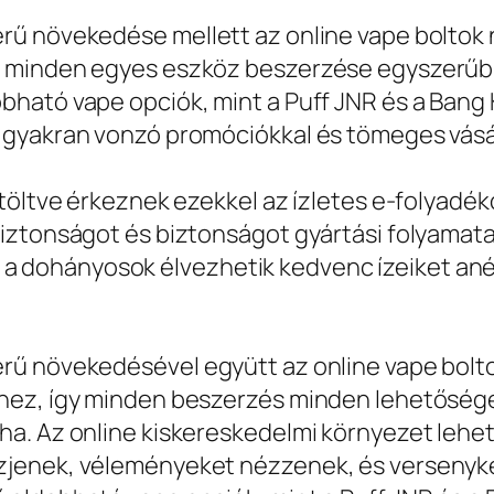
rű növekedése mellett az online vape boltok
 minden egyes eszköz beszerzése egyszerűbbé
ható vape opciók, mint a Puff JNR és a Bang 
 gyakran vonzó promóciókkal és tömeges vásá
töltve érkeznek ezekkel az ízletes e-folyadék
biztonságot és biztonságot gyártási folyamat
hogy a dohányosok élvezhetik kedvenc ízeiket a
rű növekedésével együtt az online vape bol
khez, így minden beszerzés minden lehetőség
a. Az online kiskereskedelmi környezet lehe
jenek, véleményeket nézzenek, és versenyké