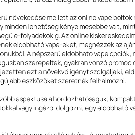
rű növekedése mellett az online vape bolto
 így minden lehetőség kényelmesebbé vált, mi
gű e-folyadékokig. Az online kiskereskedelmi
enek eldobható vape-eket, megnézzék az aján
honukból. A népszerű eldobható vape opciók, m
lógusban szerepeltek, gyakran vonzó promóció
ezetten ezt a növekvő igényt szolgálja ki, 
legújabb eszközöket szeretnék felhalmozni.
nzóbb aspektusa a hordozhatóságuk; Kompakt 
átokkal vagy ingázol dolgozni, egy eldobható 