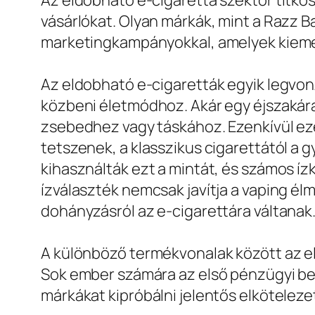
Az eldobható e-cigaretta szektor titkos
vásárlókat. Olyan márkák, mint a Razz Ba
marketingkampányokkal, amelyek kiemeli
Az eldobható e-cigaretták egyik legvo
közbeni életmódhoz. Akár egy éjszakára
zsebedhez vagy táskához. Ezenkívül eze
tetszenek, a klasszikus cigarettától a 
kihasználták ezt a mintát, és számos ízk
ízválaszték nemcsak javítja a vaping é
dohányzásról az e-cigarettára váltanak
A különböző termékvonalak között az e
Sok ember számára az első pénzügyi bef
márkákat kipróbálni jelentős elköteleze