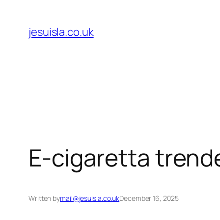
Skip
to
jesuisla.co.uk
content
E-cigaretta trende
Written by
mail@jesuisla.co.uk
December 16, 2025