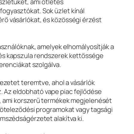
zletüket, ami ötletes
ogyasztókat. Sok üzlet kínál
rő vásárlókat, és közösségi érzést
használóknak, amelyek elhomályosítják a
 és kapszula rendszerek kettőssége
erenciákat szolgálva.
ezetet teremtve, ahol a vásárlók
 Az eldobható vape piac fejlődése
t, ami korszerű termékek megjelenését
lköteleződési programokat vagy tagsági
mszédságérzetet alakítva ki.