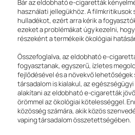
Bár az eldobható e-cigaretták kényelmé
használati jellegükhöz. A filmkritikuso
hulladékot, ezért arra kérik a fogyaszt
ezeket a problémákat úgy kezelni, hogy
részeként a termékeik ökológiai hatás
Összefoglalva, az eldobható e-cigarettá
fogyasztanak, egyszerű, ízletes megold
fejlődésével és a növekvő lehetőségek 
társadalom is kialakul, az egészségügyi
alakítani az eldobható e-cigaretták jö
örömmel az ökológiai kötelességgel. Enn
közösség számára, akik közös szenvedél
vaping társadalom összetettségében.