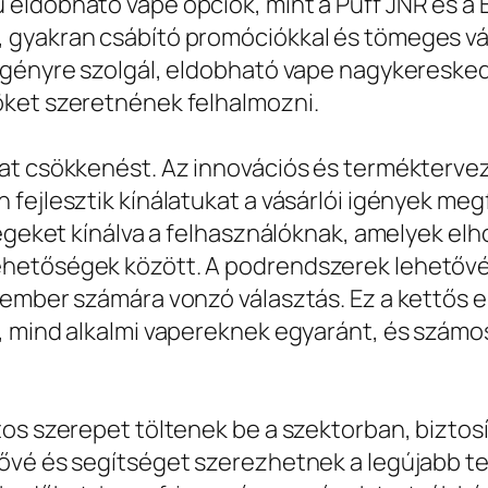
eldobható vape opciók, mint a Puff JNR és a 
 gyakran csábító promóciókkal és tömeges vá
igényre szolgál, eldobható vape nagykereske
öket szeretnének felhalmozni.
at csökkenést. Az innovációs és terméktervezé
 fejlesztik kínálatukat a vásárlói igények me
ségeket kínálva a felhasználóknak, amelyek elh
hetőségek között. A podrendszerek lehetővé t
 ember számára vonzó választás. Ez a kettős 
 mind alkalmi vapereknek egyaránt, és számos
os szerepet töltenek be a szektorban, biztosí
tővé és segítséget szerezhetnek a legújabb t