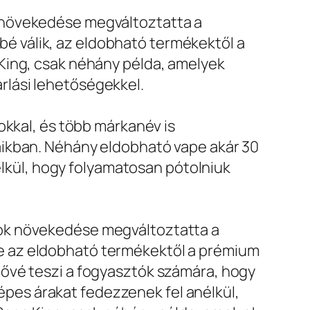
 növekedése megváltoztatta a
 válik, az eldobható termékektől a
King, csak néhány példa, amelyek
rlási lehetőségekkel.
okkal, és több márkanév is
aikban. Néhány eldobható vape akár 30
nélkül, hogy folyamatosan pótolniuk
tok növekedése megváltoztatta a
e az eldobható termékektől a prémium
tővé teszi a fogyasztók számára, hogy
pes árakat fedezzenek fel anélkül,