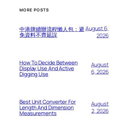
MORE POSTS
August 6,
中港牌續辦流程懶人包：避
免資料不齊延誤
2026
How To Decide Between
August
Display Use And Active
6, 2026
Digging Use
Best Unit Converter For
August
Length And Dimension
2, 2026
Measurements