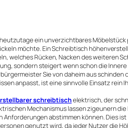
t heutzutage ein unverzichtbares Möbelstück 
ckeln möchte. Ein Schreibtisch höhenverstell
n, welches Rücken, Nacken des weiteren Schult
ltung, sondern steigert wenn schon die Inner
rbürgermeister Sie von daheim aus schinden o
ssen anpasst, ist eine sinnvolle Einsatz rein I
stellbarer schreibtisch
elektrisch, der sc
ektrischen Mechanismus lassen zigeunern die
llen Anforderungen abstimmen können. Dies ist
ersonen genutzt wird, da jeder Nutzer die H