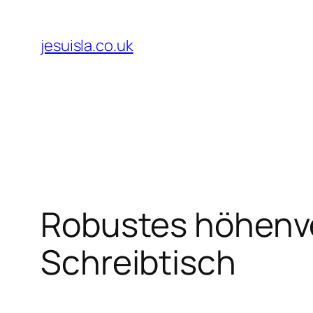
Skip
to
jesuisla.co.uk
content
Robustes höhenver
Schreibtisch