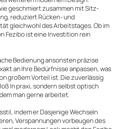
, wie geschmiert zusammen mit Sitz-
ung, reduziert Rücken- und
ät gleichwohl des Arbeitstages. Ob im
Fezibo ist eine Investition rein
nfache Bedienung ansonsten präzise
akt an Ihre Bedürfnisse anpassen, was
n großem Vorteil ist. Die zuverlässig
ß In praxi, sondern selbst optisch
 dem man gerne arbeitet.
tsstil, indem er Dasjenige Wechseln
mieren, Verspannungen vorbeugen des