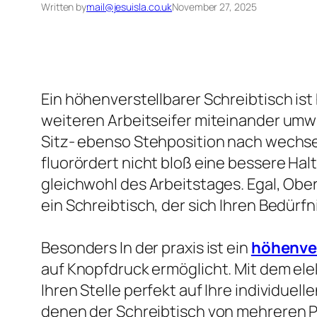
Written by
mail@jesuisla.co.uk
November 27, 2025
Ein höhenverstellbarer Schreibtisch is
weiteren Arbeitseifer miteinander umwi
Sitz- ebenso Stehposition nach wechsel
fluorördert nicht bloß eine bessere Ha
gleichwohl des Arbeitstages. Egal, Obe
ein Schreibtisch, der sich Ihren Bedürfni
Besonders In der praxis ist ein
höhenver
auf Knopfdruck ermöglicht. Mit dem el
Ihren Stelle perfekt auf Ihre individue
denen der Schreibtisch von mehreren P