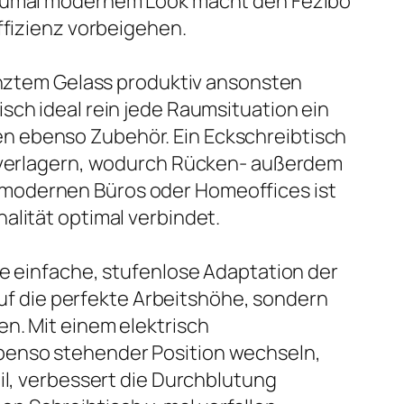
e zumal modernem Look macht den Fezibo
ffizienz vorbeigehen.
renztem Gelass produktiv ansonsten
sch ideal rein jede Raumsituation ein
n ebenso Zubehör. Ein Eckschreibtisch
zu verlagern, wodurch Rücken- außerdem
 modernen Büros oder Homeoffices ist
alität optimal verbindet.
ie einfache, stufenlose Adaptation der
 auf die perfekte Arbeitshöhe, sondern
n. Mit einem elektrisch
benso stehender Position wechseln,
il, verbessert die Durchblutung