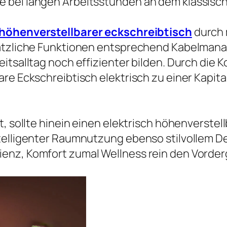
 bei langen Arbeitsstunden an dem klassische
 höhenverstellbarer eckschreibtisch
durch 
sätzliche Funktionen entsprechend Kabelman
itsalltag noch effizienter bilden. Durch die K
are Eckschreibtisch elektrisch zu einer Kapit
t, sollte hinein einen elektrisch höhenverstel
elligenter Raumnutzung ebenso stilvollem Desi
enz, Komfort zumal Wellness rein den Vorde