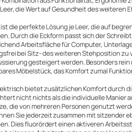
ie Kombination aus Funktionalität, Ergonomi
 Leer, die Wert auf Gesundheit des weiteren E
 ist die perfekte Lösung je Leer, die auf beg
n. Durch die Eckform passt sich der Schreibti
chend Arbeitsfläche für Computer, Unterlage
gsfrei bei Sitz- des weiteren Stehposition 
ssierung gesteigert werden. Besonders rein
tbares Möbelstück, das Komfort zumal Funktion
lektrisch bietet zusätzlichen Komfort durch d
htert nicht nichts als die individuelle Manier
ätze, die von mehreren Personen genutzt werde
nnen Sie jederzeit zusammen mit sitzender e
n. Dies fluorördert einen aktiveren Arbeitsst