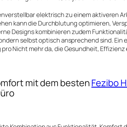
erstellbar elektrisch zu einem aktiveren Arb
ehen kann die Durchblutung optimieren, Ver
erne Designs kombinieren zudem Funktionalit
 sondern selbst optisch ansprechend sind. Ein 
g pro Nicht mehr da, die Gesundheit, Effizienz
omfort mit dem besten
Fezibo H
Büro
fekte Kombination aus Funktionalität, Komfor