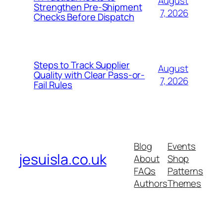
August
Strengthen Pre-Shipment
7, 2026
Checks Before Dispatch
Steps to Track Supplier
August
Quality with Clear Pass-or-
7, 2026
Fail Rules
Blog
Events
jesuisla.co.uk
About
Shop
FAQs
Patterns
Authors
Themes